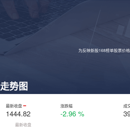
为反映新股168榜单股票价
走势图
最新收盘
涨跌幅
成
1444.82
-2.96 %
3