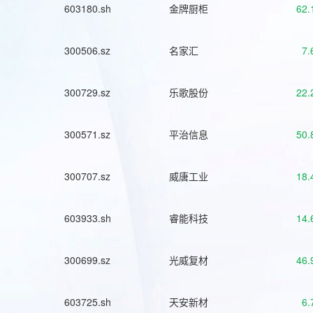
603180.sh
金牌厨柜
62.
300506.sz
名家汇
7.
300729.sz
乐歌股份
22.
300571.sz
平治信息
50.
300707.sz
威唐工业
18.
603933.sh
睿能科技
14.
300699.sz
光威复材
46.
603725.sh
天安新材
6.