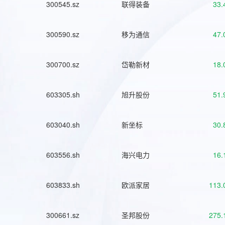
300545.sz
联得装备
33.
300590.sz
移为通信
47.
300700.sz
岱勒新材
18.
603305.sh
旭升股份
51.
603040.sh
新坐标
30.
603556.sh
海兴电力
16.
603833.sh
欧派家居
113.
300661.sz
圣邦股份
275.