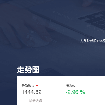
为反映新股168
走势图
最新收盘
涨跌幅
1444.82
-2.96 %