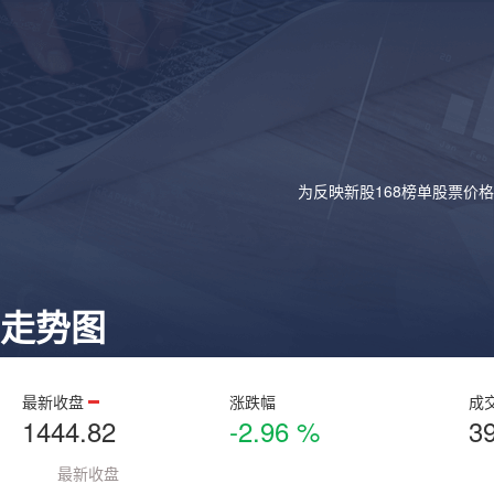
为反映新股168榜单股票价
走势图
最新收盘
涨跌幅
成
1444.82
-2.96 %
3