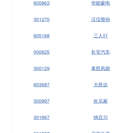
600863
华能蒙电
301270
汉仪股份
605168
三人行
000625
长安汽车
300129
泰胜风能
603687
大胜达
300997
欢乐家
301667
纳百川