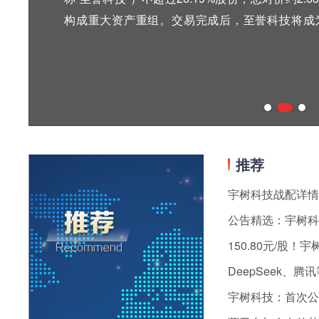
构成重大资产重组。交易完成后，至誉科技将成
围。值得一提的是，至誉科技股权结构显示，该
有限公司（以下简称“外滩科技”），持股比例为13
次名家汇按照收购上限拿下至誉科技26.19%股
第一大股东。公开资料显示，至誉科技是一家集
存储解决方案服务商，主要产品包括固态硬盘SSD
业级存储领域。2025年，至誉科技实现营收2.96亿元
推荐
季度营收、净利分别为1.42亿元、4285.67万
度末，公司资产总额、净资产分别为5亿元、4.6亿
24亿元，增...
150.80元/股
DeepSeek、
宇树科技：首次公开