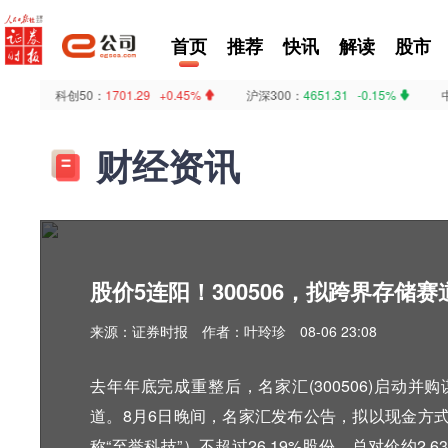
首页
推荐
快讯
解读
股市
科创50：
1701.29 +0.45%
沪深300：
4651.31 -0.15%
中证500
财经资讯
股价5连阳！300506，拟跨界存储赛
来源：证券时报
作者：叶玲珍
08-06 23:08
去年年底完成重整后，名家汇(300506)启动
道。8月6日晚间，名家汇发布公告，拟以现金方
称“至誉科技”）不超过26.19%股份，总对价约2