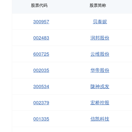
股票代码
股票简称
300957
贝泰妮
002483
润邦股份
600725
云维股份
002035
华帝股份
300534
陇神戎发
002379
宏桥控股
001335
信凯科技