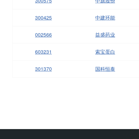
300575
中旗股份
300425
中建环能
002566
益盛药业
603231
索宝蛋白
301370
国科恒泰