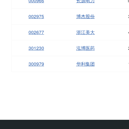
000966
长源电力
002975
博杰股份
002677
浙江美大
301230
泓博医药
300979
华利集团