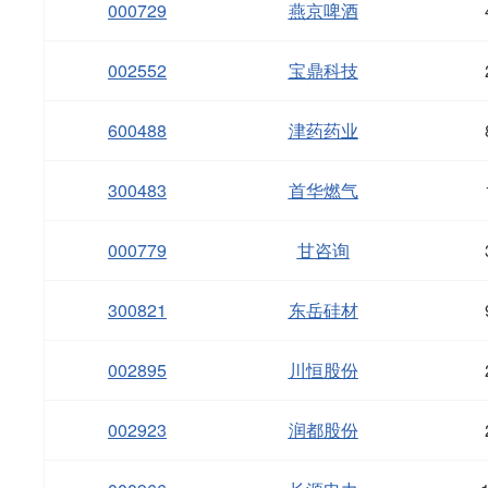
000729
燕京啤酒
002552
宝鼎科技
600488
津药药业
300483
首华燃气
000779
甘咨询
300821
东岳硅材
002895
川恒股份
002923
润都股份