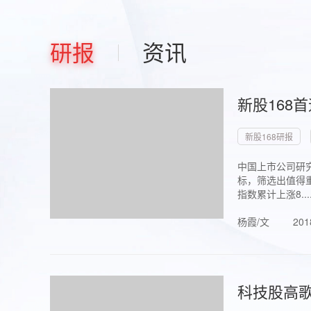
研报
资讯
新股168
新股168研报
中国上市公司研究
标，筛选出值得重
指数累计上涨8...
杨霞/文
201
科技股高歌