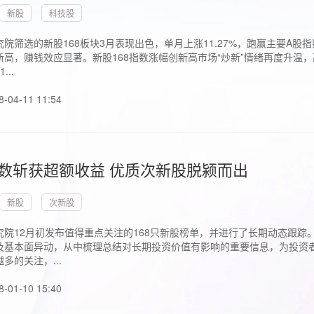
新股
科技股
院筛选的新股168板块3月表现出色，单月上涨11.27%，跑赢主要A
高，赚钱效应显著。新股168指数涨幅创新高市场“炒新”情绪再度升温，
..
8-04-11 11:54
指数斩获超额收益 优质次新股脱颍而出
新股
次新股
究院12月初发布值得重点关注的168只新股榜单，并进行了长期动态跟踪
及基本面异动，从中梳理总结对长期投资价值有影响的重要信息，为投资者
多的关注，...
8-01-10 15:40