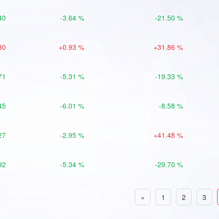
40
-3.64 %
-21.50 %
80
+0.93 %
+31.86 %
71
-5.31 %
-19.33 %
45
-6.01 %
-8.58 %
27
-2.95 %
+41.48 %
92
-5.34 %
-29.70 %
«
1
2
3