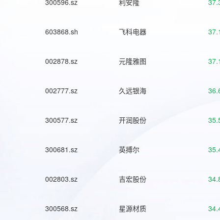
300596.sz
利安隆
37.
603868.sh
飞科电器
37.
002878.sz
元隆雅图
37.
002777.sz
久远银海
36.
300577.sz
开润股份
35.
300681.sz
英搏尔
35.
002803.sz
吉宏股份
34.
300568.sz
星源材质
34.