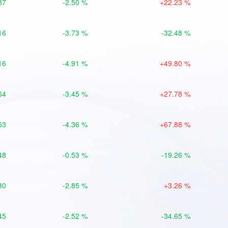
37
-2.50 %
+22.23 %
16
-3.73 %
-32.48 %
16
-4.91 %
+49.80 %
64
-3.45 %
+27.78 %
53
-4.36 %
+67.88 %
48
-0.53 %
-19.26 %
80
-2.85 %
+3.26 %
45
-2.52 %
-34.65 %