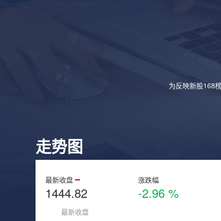
为反映新股168
走势图
最新收盘
涨跌幅
1444.82
-2.96 %