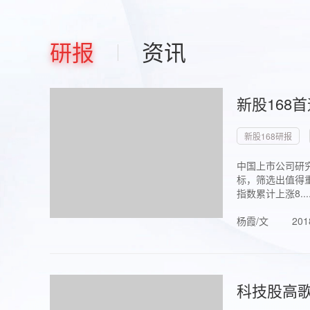
研报
资讯
新股168
新股168研报
中国上市公司研究
标，筛选出值得重
指数累计上涨8...
杨霞/文
201
科技股高歌