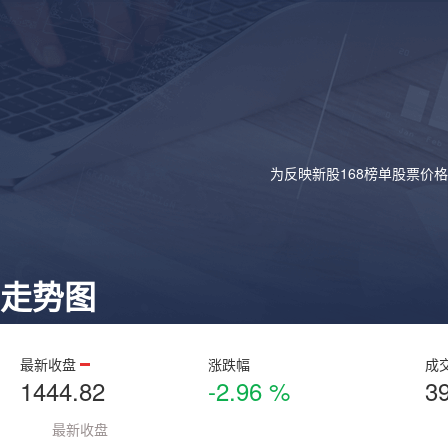
为反映新股168榜单股票价
走势图
最新收盘
涨跌幅
成
1444.82
-2.96 %
3