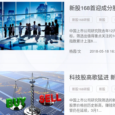
新股168首迎成分
新股168研报
新股
中国上市公司研究院去年12
标，筛选出值得重点关注的1
指数累计上涨8....
杨霞/文
2018-05-18 16
科技股高歌猛进 新
新股168研报
新股
中国上市公司研究院筛选的新
股票价格创历史新高，赚钱效
管仍在延续，3月1...