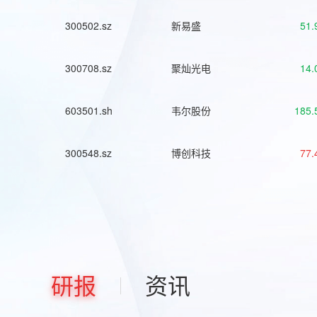
300502.sz
新易盛
51.
300708.sz
聚灿光电
14.
603501.sh
韦尔股份
185.
300548.sz
博创科技
77.
研报
资讯