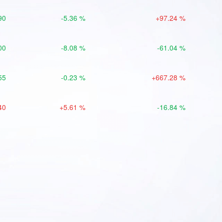
90
-5.36 %
+97.24 %
00
-8.08 %
-61.04 %
55
-0.23 %
+667.28 %
40
+5.61 %
-16.84 %