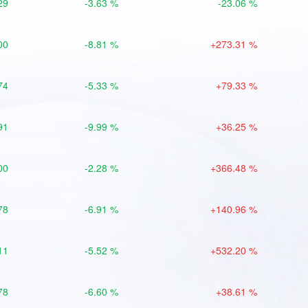
29
-3.63 %
-23.06 %
00
-8.81 %
+273.31 %
74
-5.33 %
+79.33 %
91
-9.99 %
+36.25 %
00
-2.28 %
+366.48 %
78
-6.91 %
+140.96 %
11
-5.52 %
+532.20 %
78
-6.60 %
+38.61 %