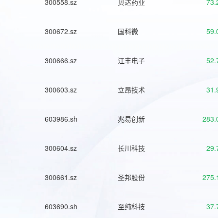
300558.sz
贝达药业
73.
300672.sz
国科微
59.
300666.sz
江丰电子
52.
300603.sz
立昂技术
31.
603986.sh
兆易创新
283.
300604.sz
长川科技
29.
300661.sz
圣邦股份
275.
603690.sh
至纯科技
37.