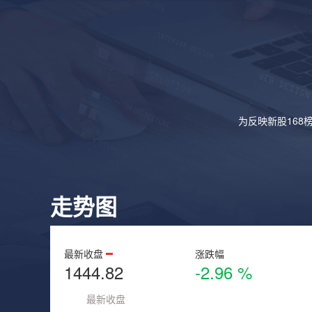
为反映新股168
走势图
最新收盘
涨跌幅
1444.82
-2.96 %