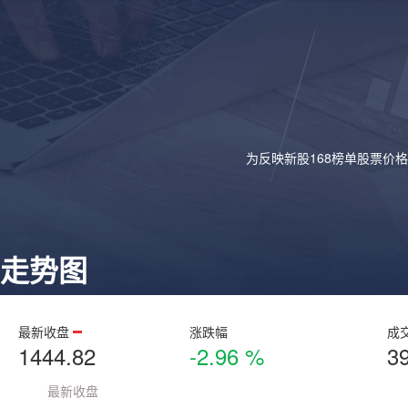
为反映新股168榜单股票价
走势图
最新收盘
涨跌幅
成
1444.82
-2.96 %
3