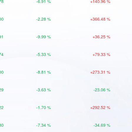
78
-6.91 %
+140.96 %
00
-2.28 %
+366.48 %
91
-9.99 %
+36.25 %
74
-5.33 %
+79.33 %
00
-8.81 %
+273.31 %
29
-3.63 %
-23.06 %
22
-1.70 %
+292.52 %
80
-7.34 %
-34.69 %