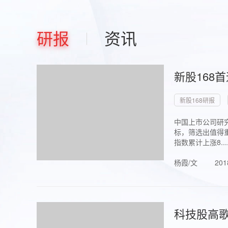
研报
资讯
新股168
新股168研报
中国上市公司研究
标，筛选出值得重
指数累计上涨8...
杨霞/文
201
科技股高歌