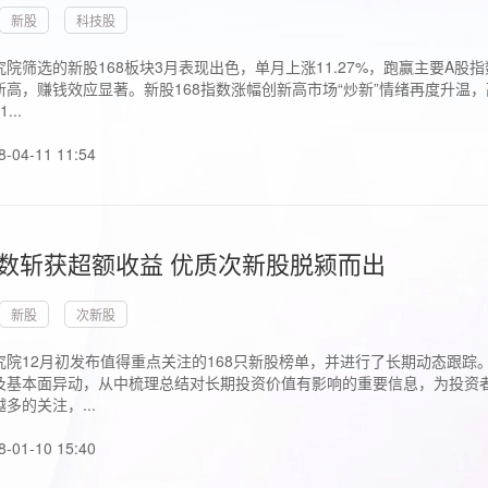
新股
科技股
院筛选的新股168板块3月表现出色，单月上涨11.27%，跑赢主要A
高，赚钱效应显著。新股168指数涨幅创新高市场“炒新”情绪再度升温，
..
8-04-11 11:54
指数斩获超额收益 优质次新股脱颍而出
新股
次新股
究院12月初发布值得重点关注的168只新股榜单，并进行了长期动态跟踪
及基本面异动，从中梳理总结对长期投资价值有影响的重要信息，为投资者
多的关注，...
8-01-10 15:40