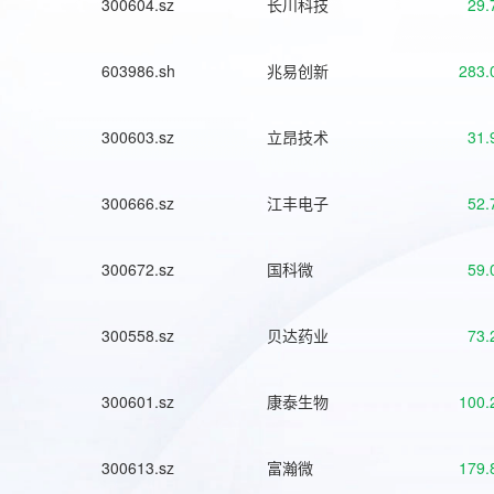
300604.sz
长川科技
29.
603986.sh
兆易创新
283.
300603.sz
立昂技术
31.
300666.sz
江丰电子
52.
300672.sz
国科微
59.
300558.sz
贝达药业
73.
300601.sz
康泰生物
100.
300613.sz
富瀚微
179.