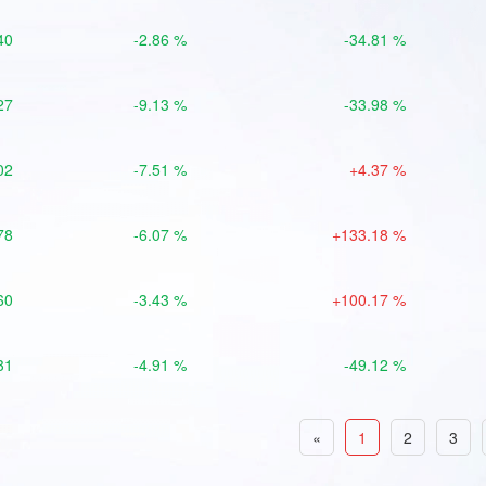
40
-2.86 %
-34.81 %
27
-9.13 %
-33.98 %
02
-7.51 %
+4.37 %
78
-6.07 %
+133.18 %
60
-3.43 %
+100.17 %
31
-4.91 %
-49.12 %
«
1
2
3