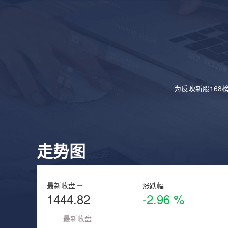
为反映新股168
走势图
最新收盘
涨跌幅
1444.82
-2.96 %