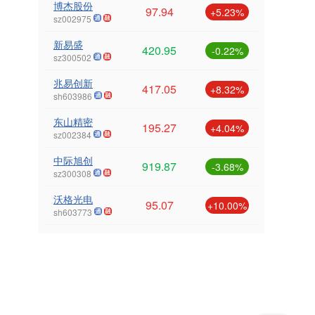
博杰股份
97.94
+5.23%
sz002975
新易盛
420.95
-0.22%
sz300502
兆易创新
417.05
+8.32%
sh603986
东山精密
195.27
+4.04%
sz002384
中际旭创
919.87
-3.68%
sz300308
沃格光电
95.07
+10.00%
sh603773