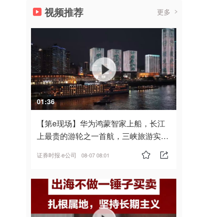
视频推荐
更多
01:36
【第e现场】华为鸿蒙智家上船，长江
上最贵的游轮之一首航，三峡旅游实
现“双旗舰并进”
证券时报·e公司
08-07 08:01