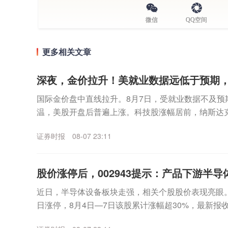
微信
QQ空间
更多相关文章
深夜，金价拉升！美就业数据远低于预期
国际金价盘中直线拉升。8月7日，受就业数据不及预
温，美股开盘后普遍上涨。科技股涨幅居前，纳斯达
数走高。个股方面，SpaceX无惧首个解禁期到来，股价
证券时报
08-07 23:11
股价涨停后，002943提示：产品下游半导体
近日，半导体设备板块走强，相关个股股价表现亮眼。其中
日涨停，8月4日—7日该股累计涨幅超30%，最新报收3
月7日晚间，宇晶股份发布股价异动...