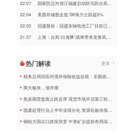
22:07
国家防总对浙江福建启动防汛防台风三级应急响应
22:04
美股存储股走低 SK海力士跌超5%
22:02
冠盛股份：冠盛东驰电池工厂目前已进入全面联机调试工作
21:37
上海：台风“白海豚”或将带来龙卷风等极端影响
热门解读
更多
税务总局回应对境外保险收益征税：非新政策，无需过度解读
两大板块，涨停潮
焦炭期货盘面止跌反弹 现货市场开启第三轮降价
固废处理行业上半年业绩分化 资源化板块报喜传统企业承压
铜钴大国出口政策突变 中资矿企提前布局深加工产线