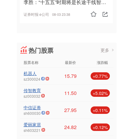
李胜：“十五五”时期将是长途干线智能
驾驶的发展风口
证券时报·e公司
08-03 23:38
热门股票
更多
股票名称
最新价
涨跌幅
机器人
15.79
+0.77%
sz300024
传智教育
11.50
+5.02%
sz003032
中信证券
27.95
+0.11%
sh600030
爱丽家居
24.82
+0.12%
sh603221