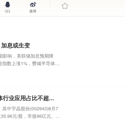
QQ
微博
，加息或生变
期影响，美联储加息预期降
克指数上涨1%，费城半导体指
...
行业应用占比不超...
宇晶股份(002943)8月7
5.96元/股，市值96亿元。8