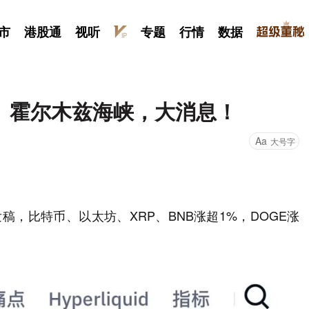
市
港股通
视听
专题
行情
数据
、霍尔木兹海峡，大消息！
Aa
大号字
稿，比特币、以太坊、XRP、BNB涨超1%，DOGE涨