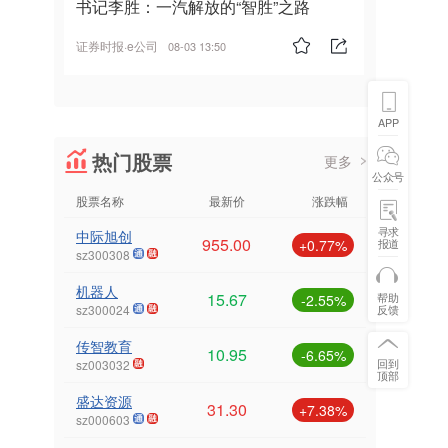
书记李胜：一汽解放的“智胜”之路
证券时报·e公司
08-03 13:50
APP
热门股票
更多
公众号
股票名称
最新价
涨跌幅
寻求
中际旭创
955.00
报道
+0.77%
sz300308
机器人
15.67
帮助
-2.55%
反馈
sz300024
传智教育
10.95
-6.65%
回到
sz003032
顶部
盛达资源
31.30
+7.38%
sz000603