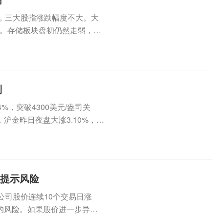
，三大股指涨跌幅度不大。大
。存储板块盘初仍然走弱，SK
..
判
，突破4300美元/盎司关
沪金昨日夜盘大涨3.10%，今
集提示风险
公司股价连续10个交易日涨
的风险。如果股价进一步异常