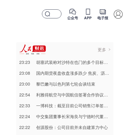
公众号
APP
电子报
更多
23:23
胡塞武装称对沙特在也门的多个目标实施打击
23:08
国内期货夜盘收盘涨多跌少 焦炭、沥青涨超2%
23:00
黎巴嫩与以色列第七轮会谈结束
22:54
利雅得航空与中国航信签署合作协议加强互联互通
22:33
一博科技：截至目前公司销售订单签单金额同比增长超过70%
22:24
中交集团董事长宋海良与宁德时代董事长曾毓群举行会谈
22:22
创源股份：公司目前并未自建算力中心