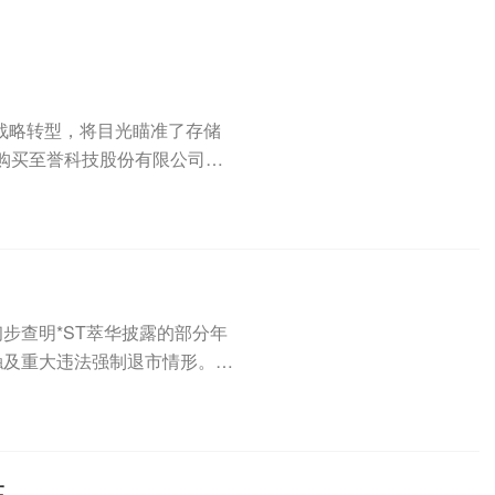
求战略转型，将目光瞄准了存储
购买至誉科技股份有限公司
已初步查明*ST萃华披露的部分年
触及重大违法强制退市情形。此
高