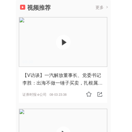
视频推荐
更多
00:30
【V访谈】一汽解放董事长、党委书记
李胜：出海不做一锤子买卖，扎根属
地，坚持长期主义
证券时报·e公司
08-03 23:38