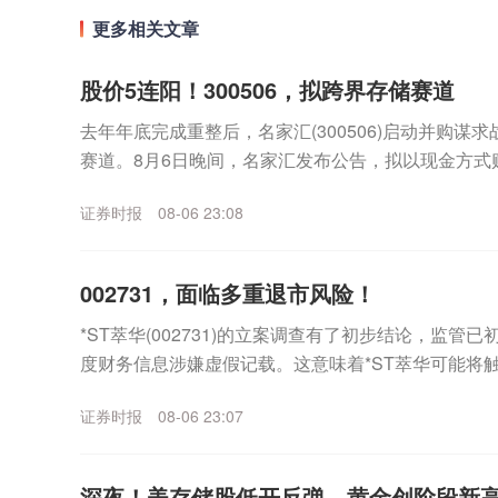
更多相关文章
股价5连阳！300506，拟跨界存储赛道
去年年底完成重整后，名家汇(300506)启动并购谋
赛道。8月6日晚间，名家汇发布公告，拟以现金方式
（以下简称“至誉科技”）不超过26.19%股份，...
证券时报
08-06 23:08
002731，面临多重退市风险！
*ST萃华(002731)的立案调查有了初步结论，监管
度财务信息涉嫌虚假记载。这意味着*ST萃华可能将
外，公司市值也已跌破5亿元上市门槛，市...
证券时报
08-06 23:07
深夜！美存储股低开反弹，黄金创阶段新