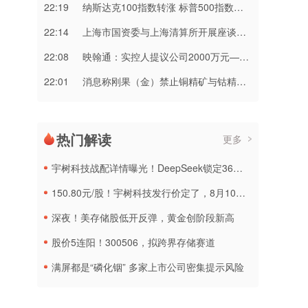
22:19
纳斯达克100指数转涨 标普500指数涨0.2%
22:14
上海市国资委与上海清算所开展座谈交流
22:08
映翰通：实控人提议公司2000万元—3000万元回购股份
22:01
消息称刚果（金）禁止铜精矿与钴精矿出口 上市公司回应
热门解读
更多
宇树科技战配详情曝光！DeepSeek锁定36个月，社保基金多个组合参与
150.80元/股！宇树科技发行价定了，8月10日申购
深夜！美存储股低开反弹，黄金创阶段新高
股价5连阳！300506，拟跨界存储赛道
满屏都是“磷化铟” 多家上市公司密集提示风险