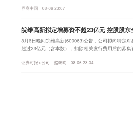
上涨，公司可能再次申请停牌核查。同日晚间，博杰股份
券商中国
08-06 23:07
皖维高新拟定增募资不超23亿元 控股股东
8月6日晚间皖维高新(600063)公告，公司拟向特
超过23亿元（含本数），扣除相关发行费用后的募集资
乙烯法功能性聚乙烯醇树脂项目、年产30...
证券时报·e公司
赵黎昀
08-06 23:04