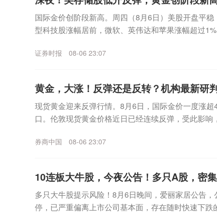
国际金价创阶段新高。周四（8月6日）美股开盘平稳
型科技股涨幅居前，微软、英伟达和苹果涨幅超过1%
海力士跌幅一度超过6%，不过盘中该板块企稳拉升，美.
证券时报
08-06 23:07
黄金，大涨！反弹还是反转？机构最新研
现货黄金迎来反弹行情。8月6日，国际金价一度涨超4%
口。伦敦现货黄金价格近日已经连续反弹，受此影响，
日盘中继续冲高，已经逼近930元/克。更早之...
券商中国
08-06 23:07
10连板大牛股，今夜公告！多只A股，密
多只大牛股提示风险！8月6日晚间，爱丽家居公告，
停，已严重偏离上市公司基本面，存在随时快速下跌