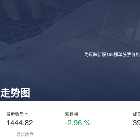
为反映新股168榜单股票价
走势图
最新收盘
涨跌幅
成
1444.82
-2.96 %
3