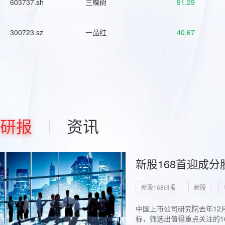
603737.sh
三棵树
91.29
300723.sz
一品红
40.67
研报
资讯
新股168首迎成分
新股168研报
新股
中国上市公司研究院去年12
标，筛选出值得重点关注的1