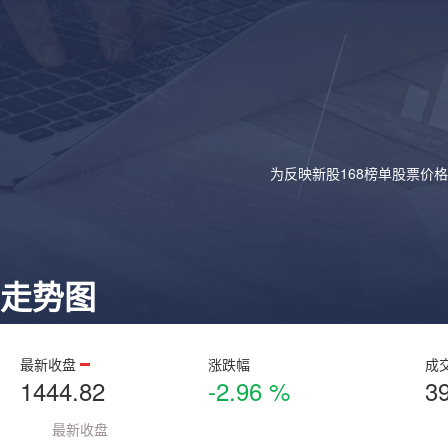
为反映新股168榜单股票价
走势图
最新收盘
涨跌幅
成
1444.82
-2.96 %
3