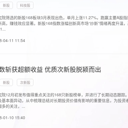
新股
科技股
院筛选的新股168板块3月表现出色，单月上涨11.27%，跑赢主要A
高，赚钱效应显著。新股168指数涨幅创新高市场“炒新”情绪再度升温，
..
8-04-11 11:54
指数斩获超额收益 优质次新股脱颍而出
新股
次新股
究院12月初发布值得重点关注的168只新股榜单，并进行了长期动态跟踪
及基本面异动，从中梳理总结对长期投资价值有影响的重要信息，为投资者
多的关注，...
8-01-10 15:40