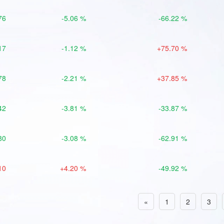
76
-5.06 %
-66.22 %
17
-1.12 %
+75.70 %
78
-2.21 %
+37.85 %
42
-3.81 %
-33.87 %
80
-3.08 %
-62.91 %
10
+4.20 %
-49.92 %
«
1
2
3