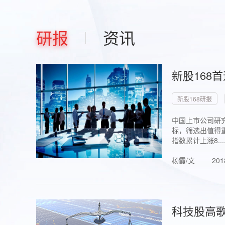
研报
资讯
新股168
新股168研报
中国上市公司研究
标，筛选出值得重
指数累计上涨8...
杨霞/文
201
科技股高歌