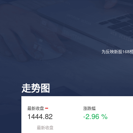
为反映新股168
走势图
最新收盘
涨跌幅
1444.82
-2.96 %