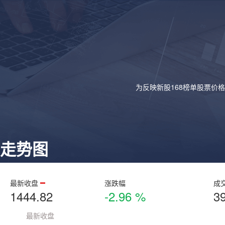
为反映新股168榜单股票价
走势图
最新收盘
涨跌幅
成
1444.82
-2.96 %
3