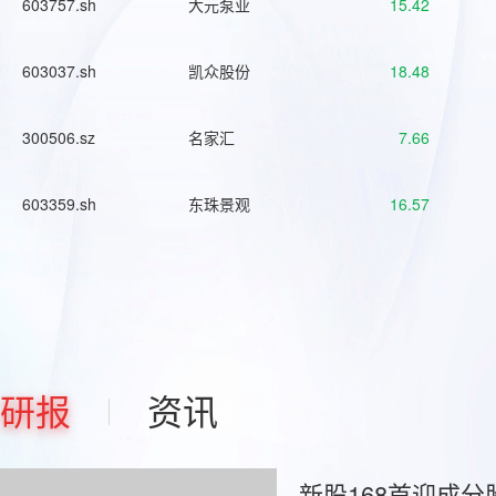
603757.sh
大元泵业
15.42
603037.sh
凯众股份
18.48
300506.sz
名家汇
7.66
603359.sh
东珠景观
16.57
研报
资讯
新股168首迎成分