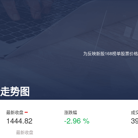
为反映新股168榜单股票价
走势图
最新收盘
涨跌幅
成
1444.82
-2.96 %
3