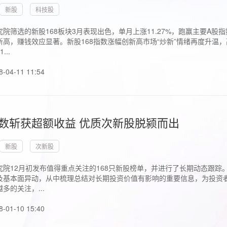
新股
科技股
院筛选的新股168板块3月表现出色，单月上涨11.27%，跑赢主要A
高，赚钱效应显著。新股168指数涨幅创新高市场“炒新”情绪再度升温，
..
8-04-11 11:54
指数斩获超额收益 优质次新股脱颍而出
新股
次新股
究院12月初发布值得重点关注的168只新股榜单，并进行了长期动态跟踪
及基本面异动，从中梳理总结对长期投资价值有影响的重要信息，为投资者
多的关注，...
8-01-10 15:40