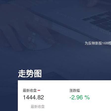
为反映新股168
走势图
最新收盘
涨跌幅
1444.82
-2.96 %