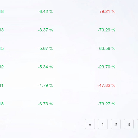
18
-6.42 %
+9.21 %
93
-3.37 %
-70.29 %
15
-5.67 %
-63.56 %
92
-5.34 %
-29.70 %
41
-4.79 %
+47.82 %
18
-6.73 %
-79.27 %
«
1
2
3