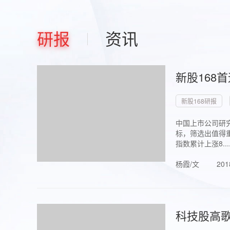
研报
资讯
新股168
新股168研报
中国上市公司研究
标，筛选出值得重
指数累计上涨8...
杨霞/文
201
科技股高歌