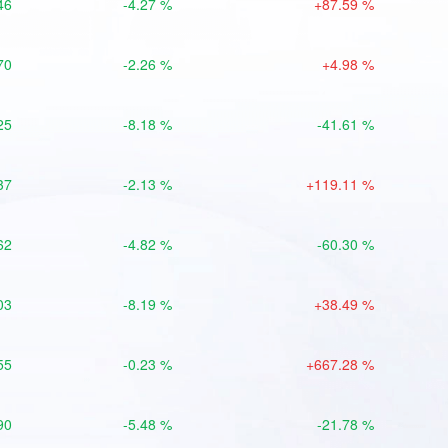
46
-4.27 %
+87.59 %
70
-2.26 %
+4.98 %
25
-8.18 %
-41.61 %
37
-2.13 %
+119.11 %
62
-4.82 %
-60.30 %
03
-8.19 %
+38.49 %
55
-0.23 %
+667.28 %
90
-5.48 %
-21.78 %