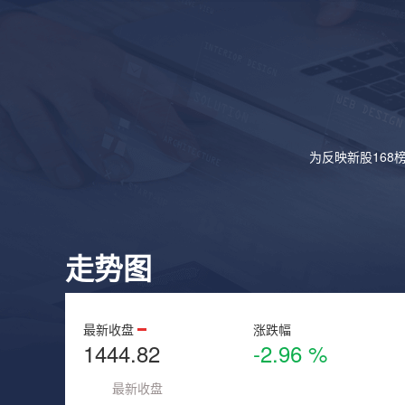
为反映新股168
走势图
最新收盘
涨跌幅
1444.82
-2.96 %