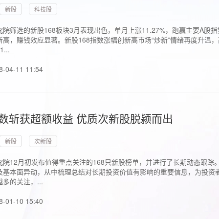
新股
科技股
院筛选的新股168板块3月表现出色，单月上涨11.27%，跑赢主要A
高，赚钱效应显著。新股168指数涨幅创新高市场“炒新”情绪再度升温，
..
8-04-11 11:54
指数斩获超额收益 优质次新股脱颍而出
新股
次新股
究院12月初发布值得重点关注的168只新股榜单，并进行了长期动态跟踪
及基本面异动，从中梳理总结对长期投资价值有影响的重要信息，为投资者
多的关注，...
8-01-10 15:40