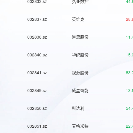
002833.sz
弘亚数控
44.
002837.sz
英维克
28.
002838.sz
道恩股份
11.
002840.sz
华统股份
15.
002841.sz
视源股份
83.
002849.sz
威星智能
13.
002850.sz
科达利
54.
002851.sz
麦格米特
22.