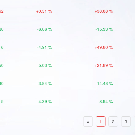
62
+0.31 %
+38.88 %
20
-6.06 %
-15.33 %
16
-4.91 %
+49.80 %
50
-5.03 %
+21.89 %
80
-3.84 %
-14.48 %
15
-4.39 %
-8.94 %
«
1
2
3