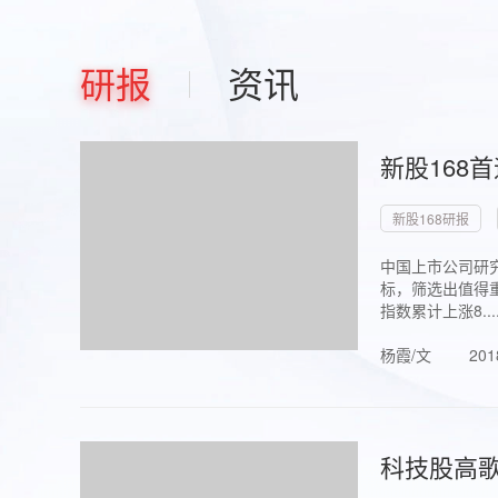
研报
资讯
新股168
新股168研报
中国上市公司研究
标，筛选出值得重
指数累计上涨8...
杨霞/文
201
科技股高歌