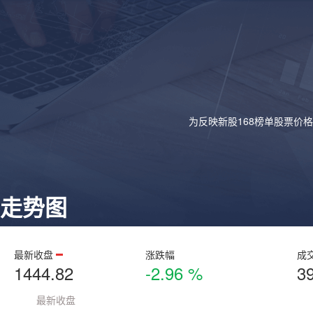
为反映新股168榜单股票价
走势图
最新收盘
涨跌幅
成
1444.82
-2.96 %
3