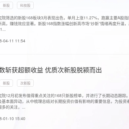
新股
科技股
院筛选的新股168板块3月表现出色，单月上涨11.27%，跑赢主要A
高，赚钱效应显著。新股168指数涨幅创新高市场“炒新”情绪再度升温，
..
8-04-11 11:54
指数斩获超额收益 优质次新股脱颍而出
新股
次新股
究院12月初发布值得重点关注的168只新股榜单，并进行了长期动态跟踪
及基本面异动，从中梳理总结对长期投资价值有影响的重要信息，为投资者
多的关注，...
8-01-10 15:40