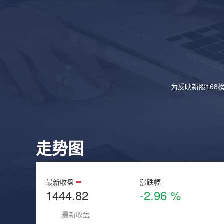
为反映新股168
走势图
最新收盘
涨跌幅
1444.82
-2.96 %