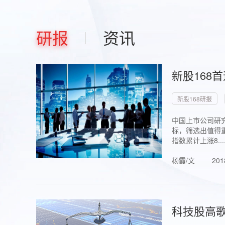
研报
资讯
新股168
新股168研报
中国上市公司研究
标，筛选出值得重
指数累计上涨8...
杨霞/文
201
科技股高歌