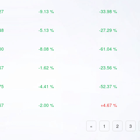
27
-9.13 %
-33.98 %
48
-5.13 %
-27.29 %
00
-8.08 %
-61.04 %
67
-1.62 %
-23.56 %
75
-4.41 %
-52.37 %
67
-2.00 %
+4.67 %
«
1
2
3