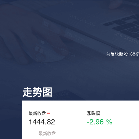
为反映新股168
走势图
最新收盘
涨跌幅
1444.82
-2.96 %