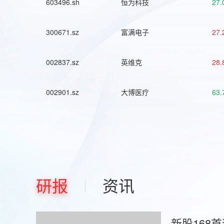
603496.sh
恒为科技
27.
300671.sz
富满电子
27.
002837.sz
英维克
28.
002901.sz
大博医疗
63.
研报
资讯
新股168