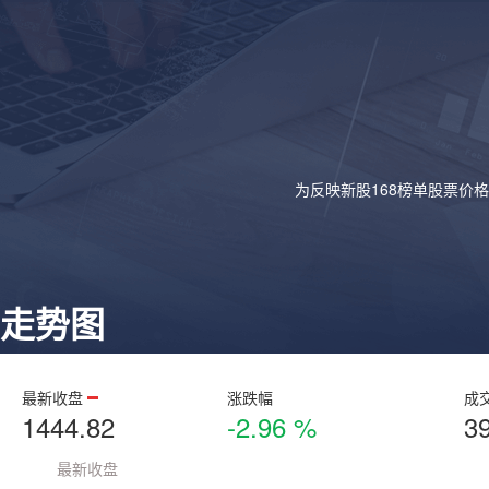
为反映新股168榜单股票价
走势图
最新收盘
涨跌幅
成
1444.82
-2.96 %
3