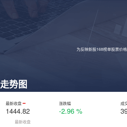
为反映新股168榜单股票价
走势图
最新收盘
涨跌幅
成
1444.82
-2.96 %
3