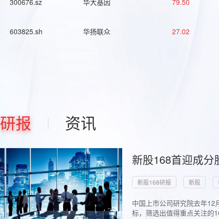
300676.sz
华大基因
79.50
603825.sh
华扬联众
27.02
研报
资讯
新股168首迎成分
新股168研报
新股
中国上市公司研究院去年12
标，筛选出值得重点关注的1