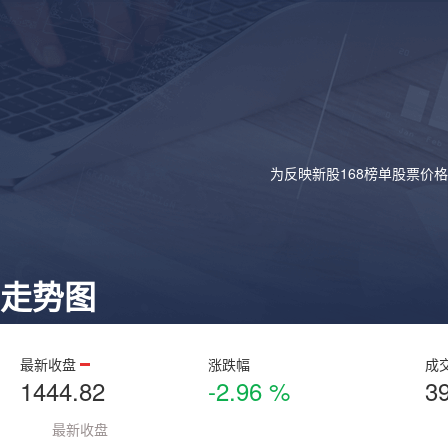
为反映新股168榜单股票价
走势图
最新收盘
涨跌幅
成
1444.82
-2.96 %
3