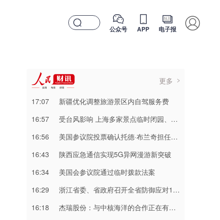
公众号
APP
电子报
更多
17:07
新疆优化调整旅游景区内自驾服务费
16:57
受台风影响 上海多家景点临时闭园、调整运营时间
16:56
美国参议院投票确认托德·布兰奇担任司法部长
16:43
陕西应急通信实现5G异网漫游新突破
16:34
美国会参议院通过临时拨款法案
16:29
浙江省委、省政府召开全省防御应对13号台风“白海豚”工作视频调度会
16:18
杰瑞股份：与中核海洋的合作正在有序推进中