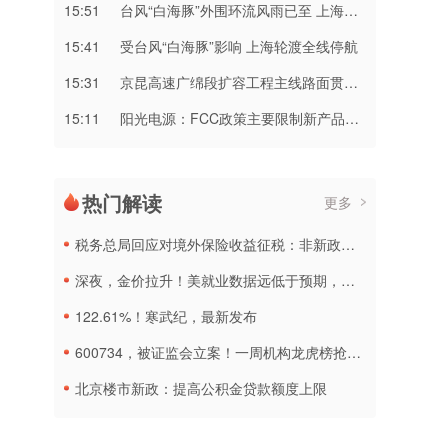
15:51
台风“白海豚”外围环流风雨已至 上海浙江局地将有特大暴雨
15:41
受台风“白海豚”影响 上海轮渡全线停航
15:31
京昆高速广绵段扩容工程主线路面贯通过半
15:11
阳光电源：FCC政策主要限制新产品认证 公司目前在美销售的光伏逆变器、储能系统不受影响
热门解读
更多
税务总局回应对境外保险收益征税：非新政策，无需过度解读
深夜，金价拉升！美就业数据远低于预期，加息或生变
122.61%！寒武纪，最新发布
600734，被证监会立案！一周机构龙虎榜抢筹名单出炉
北京楼市新政：提高公积金贷款额度上限