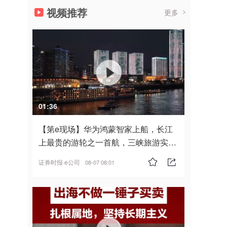
视频推荐
更多
01:36
【第e现场】华为鸿蒙智家上船，长江
上最贵的游轮之一首航，三峡旅游实
现“双旗舰并进”
证券时报·e公司
08-07 08:01