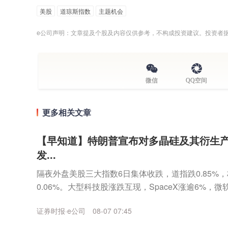
美股
道琼斯指数
主题机会
e公司声明：文章提及个股及内容仅供参考，不构成投资建议。投资者
微信
QQ空间
更多相关文章
【早知道】特朗普宣布对多晶硅及其衍生
发...
隔夜外盘美股三大指数6日集体收跌，道指跌0.85%，标
0.06%。大型科技股涨跌互现，SpaceX涨逾6%，微
谷歌、亚马逊、奈飞、特斯拉...
证券时报·e公司
08-07 07:45