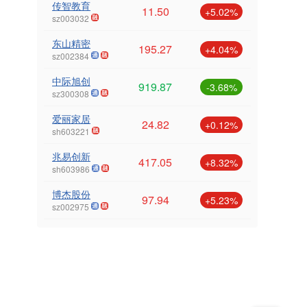
传智教育
11.50
+5.02%
sz003032
东山精密
195.27
+4.04%
sz002384
中际旭创
919.87
-3.68%
sz300308
爱丽家居
24.82
+0.12%
sh603221
兆易创新
417.05
+8.32%
sh603986
博杰股份
97.94
+5.23%
sz002975