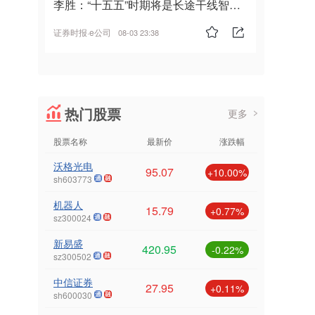
李胜：“十五五”时期将是长途干线智能
驾驶的发展风口
证券时报·e公司
08-03 23:38
热门股票
更多
股票名称
最新价
涨跌幅
沃格光电
95.07
+10.00%
sh603773
机器人
15.79
+0.77%
sz300024
新易盛
420.95
-0.22%
sz300502
中信证券
27.95
+0.11%
sh600030