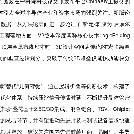
波在中科院科技论文预发布平台ChinaXiv上提交的
版本引发全球半导体产业和资本市场的强烈关注。新版论
数据，从方法论层面进一步论证了“韬定律”成为“后摩尔
地方面，V2版本深度阐释核心技术LogicFolding
距接近顶层金属布线尺寸时，3D设计空间从传统的“宏块级离
最优的垂直逻辑划分，突破了传统3D堆叠仅能按功能块分
微”替代“几何缩微”，通过逻辑折叠等创新技术，构建了
同优化体系，持续压缩信号传播时延，不断提升晶体管密
需基于2.5D/3D集成、混合键合、TSV、Chiplet
能的核心环节，并有望推动先进封装与测试设备需求快速
能加速释放，建议关注国内先进封装厂商、晶圆厂、半导