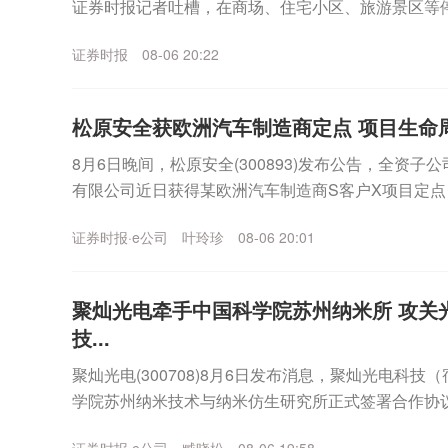
证券时报记者吐槽，在商场、住宅小区、旅游景区等
大量诱导性广告弹窗层出不穷，部分车主被误导点击造成
证券时报
08-06 20:22
松原安全获欧洲汽车制造商定点 项目生命周期销
8月6日晚间，松原安全(300893)发布公告，全资
有限公司近日获得某欧洲汽车制造商S客户X项目定
方向盘与安全气囊产品，项目生命周期7年，对应...
证券时报·e公司
叶玲珍
08-06 20:01
聚灿光电牵手中国科学院苏州纳米所 攻关
技...
聚灿光电(300708)8月6日发布消息，聚灿光电科
学院苏州纳米技术与纳米仿生研究所正式签署合作协议，共建
空间光伏创新联合实验室”。这是聚灿...