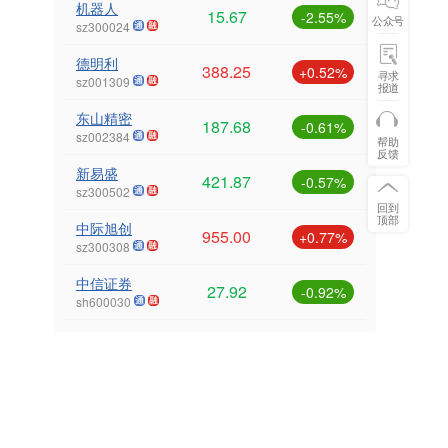
机器人
15.67
-2.55%
公众号
sz300024
德明利
388.25
+0.52%
寻求
sz001309
报道
东山精密
187.68
-0.61%
sz002384
帮助
反馈
新易盛
421.87
-0.57%
sz300502
回到
顶部
中际旭创
955.00
+0.77%
sz300308
中信证券
27.92
-0.92%
sh600030