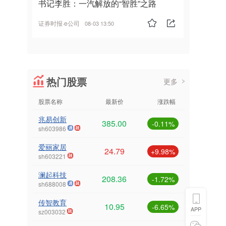
书记李胜：一汽解放的“智胜”之路
证券时报·e公司
08-03 13:50
热门股票
更多
股票名称
最新价
涨跌幅
兆易创新
385.00
-0.11%
sh603986
爱丽家居
24.79
+9.98%
sh603221
澜起科技
208.36
-1.72%
sh688008
传智教育
10.95
-6.65%
APP
sz003032