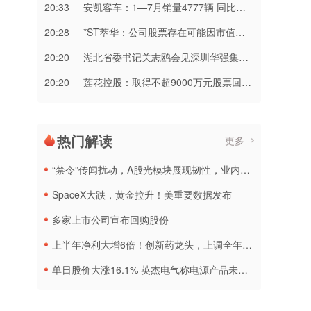
20:33
安凯客车：1—7月销量4777辆 同比增长8.32%
20:28
*ST萃华：公司股票存在可能因市值被终止上市风险
20:20
湖北省委书记关志鸥会见深圳华强集团董事长李曙成一行
20:20
莲花控股：取得不超9000万元股票回购贷款承诺函
热门解读
更多
“禁令”传闻扰动，A股光模块展现韧性，业内人士：预计落地难度大
SpaceX大跌，黄金拉升！美重要数据发布
多家上市公司宣布回购股份
上半年净利大增6倍！创新药龙头，上调全年营收预测
单日股价大涨16.1% 英杰电气称电源产品未直接配套太空光伏