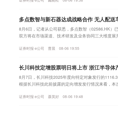
证券时报·e公司
臧晓松
08-06 19:58
多点数智与新石器达成战略合作 无人配送
8月6日，记者从公司获悉，多点数智（02586.HK
双方将在市场渠道、技术研发及业务协同三大维度展
数智化与L4级无人驾驶领域的技术优势，共同开拓...
证券时报·e公司
曹晨
08-06 19:55
长川科技定增股票明日将上市 浙江半导体
8月7日，长川科技2025年度向特定对象发行的1116
根据长川科技此前披露的定向增发发行情况来看，本
规模为1116.36万股，发行价格为280....
证券时报·e公司
聂英好
08-06 19:48