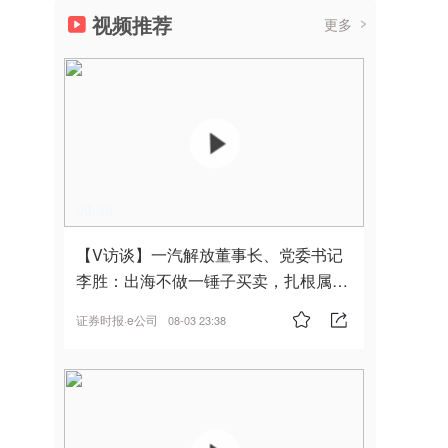
视频推荐
更多
00:30
【V访谈】一汽解放董事长、党委书记
李胜：出海不做一锤子买卖，扎根属
地，坚持长期主义
证券时报·e公司
08-03 23:38