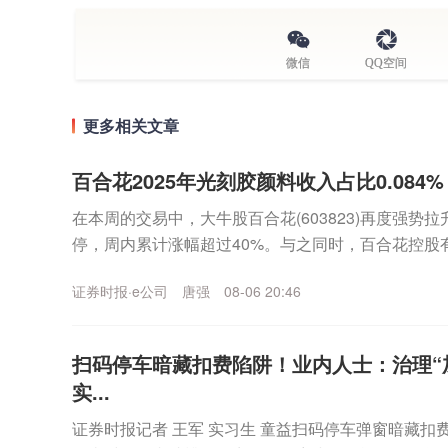
微信
QQ空间
更多相关文章
百合花2025年光刻胶颜料收入占比0.084% 
在本周的交易中，大牛股百合花(603823)再度强势
停，周内累计涨幅超过40%。与之同时，百合花控股
股”）则提前两个月完成减持计划，合计套现约...
证券时报·e公司
唐强
08-06 20:46
扫码停车暗藏扣费陷阱！业内人士：治理“
实...
证券时报记者 王军 实习生 童益扫码停车弹窗暗藏