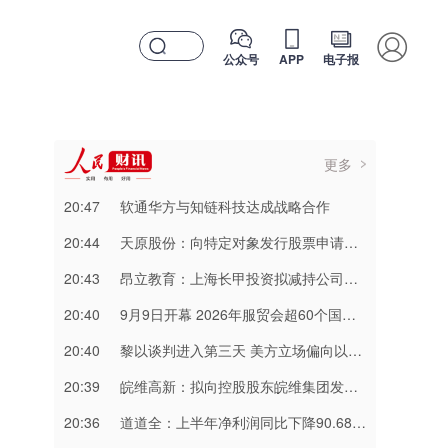
公众号
APP
电子报
更多
20:47
软通华方与知链科技达成战略合作
20:44
天原股份：向特定对象发行股票申请获深交所审核通过
20:43
昂立教育：上海长甲投资拟减持公司不超3%股份
20:40
9月9日开幕 2026年服贸会超60个国家和国际组织确认参展参会
20:40
黎以谈判进入第三天 美方立场偏向以色列
20:39
皖维高新：拟向控股股东皖维集团发行股票募资不超23亿元
20:36
道道全：上半年净利润同比下降90.68% 拟10派0.49元