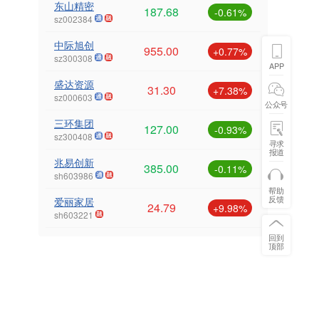
东山精密
187.68
-0.61%
sz002384
中际旭创
955.00
+0.77%
sz300308
APP
盛达资源
31.30
+7.38%
sz000603
公众号
三环集团
127.00
-0.93%
sz300408
寻求
报道
兆易创新
385.00
-0.11%
sh603986
帮助
反馈
爱丽家居
24.79
+9.98%
sh603221
回到
顶部