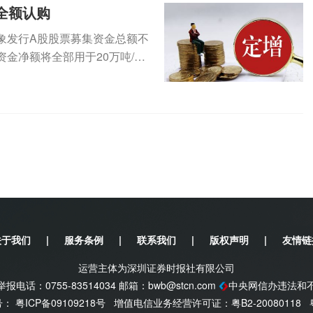
全额认购
定对象发行A股股票募集资金总额不
金净额将全部用于20万吨/年
关于我们
|
服务条例
|
联系我们
|
版权声明
|
友情链
运营主体为深圳证券时报社有限公司
电话：0755-83514034 邮箱：
bwb@stcn.com
中央网信办违法和
案号：
粤ICP备09109218号
增值电信业务经营许可证：粤B2-20080118