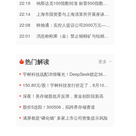
22:19
纳斯达克100指数转涨 标普500指数涨0.2%
22:14
上海市国资委与上海清算所开展座谈交流
22:08
映翰通：实控人提议公司2000万元—3000万元回购股份
22:01
消息称刚果（金）禁止铜精矿与钴精矿出口 上市公司回应
热门解读
更多
宇树科技战配详情曝光！DeepSeek锁定36个月，社保基金多个组合参与
150.80元/股！宇树科技发行价定了，8月10日申购
深夜！美存储股低开反弹，黄金创阶段新高
股价5连阳！300506，拟跨界存储赛道
满屏都是“磷化铟” 多家上市公司密集提示风险