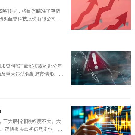
求战略转型，将目光瞄准了存储
购买至誉科技股份有限公司
已初步查明*ST萃华披露的部分年
触及重大违法强制退市情形。此
高
，三大股指涨跌幅度不大。大
。存储板块盘初仍然走弱，SK