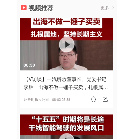
视频推荐
更多
00:30
【V访谈】一汽解放董事长、党委书记
李胜：出海不做一锤子买卖，扎根属
地，坚持长期主义
证券时报·e公司
08-03 23:38