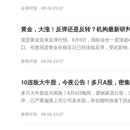
海力士跌幅一度超过6%，不过盘中该板块企稳拉升，美.
证券时报
08-06 23:07
黄金，大涨！反弹还是反转？机构最新研
现货黄金迎来反弹行情。8月6日，国际金价一度涨超4%
口。伦敦现货黄金价格近日已经连续反弹，受此影响，
日盘中继续冲高，已经逼近930元/克。更早之...
券商中国
08-06 23:07
10连板大牛股，今夜公告！多只A股，密
多只大牛股提示风险！8月6日晚间，爱丽家居公告，
停，已严重偏离上市公司基本面，存在随时快速下跌
上涨，公司可能再次申请停牌核查。同日晚间，博杰股份
券商中国
08-06 23:07