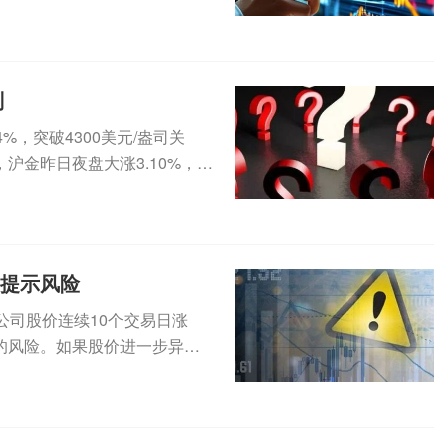
..
判
，突破4300美元/盎司关
沪金昨日夜盘大涨3.10%，今
集提示风险
公司股价连续10个交易日涨
的风险。如果股价进一步异常
（3...