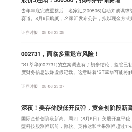
去年年底完成重整后，名家汇(300506)启动并购谋
赛道。8月6日晚间，名家汇发布公告，拟以现金方式
（以下简称“至誉科技”）不超过26.19%股份，...
证券时报
08-06 23:08
002731，面临多重退市风险！
*ST萃华(002731)的立案调查有了初步结论，监管
度财务信息涉嫌虚假记载。这意味着*ST萃华可能将
外，公司市值也已跌破5亿元上市门槛，市...
证券时报
08-06 23:07
深夜！美存储股低开反弹，黄金创阶段新
国际金价创阶段新高。周四（8月6日）美股开盘平稳
型科技股涨幅居前，微软、英伟达和苹果涨幅超过1%