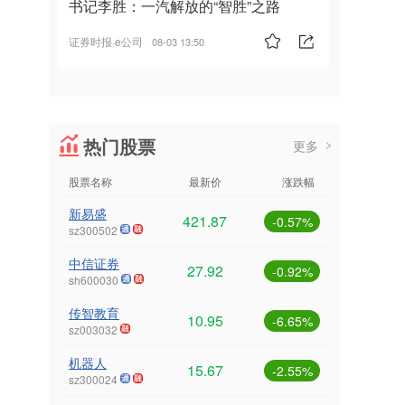
书记李胜：一汽解放的“智胜”之路
证券时报·e公司
08-03 13:50
热门股票
更多
股票名称
最新价
涨跌幅
新易盛
421.87
-0.57%
sz300502
中信证券
27.92
-0.92%
sh600030
传智教育
10.95
-6.65%
sz003032
机器人
15.67
-2.55%
sz300024