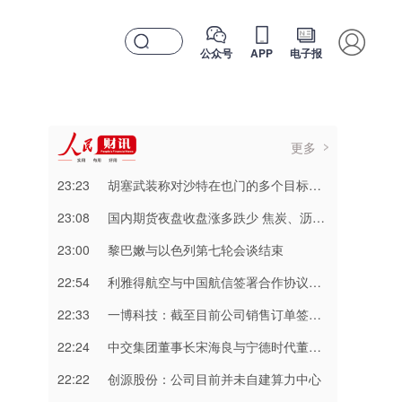
公众号
APP
电子报
更多
23:23
胡塞武装称对沙特在也门的多个目标实施打击
23:08
国内期货夜盘收盘涨多跌少 焦炭、沥青涨超2%
23:00
黎巴嫩与以色列第七轮会谈结束
22:54
利雅得航空与中国航信签署合作协议加强互联互通
22:33
一博科技：截至目前公司销售订单签单金额同比增长超过70%
22:24
中交集团董事长宋海良与宁德时代董事长曾毓群举行会谈
22:22
创源股份：公司目前并未自建算力中心