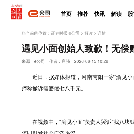
首页
推荐
快讯
解读
股
您当前的位置：
证券时报·e公司
>
解读
>
详情
遇见小面创始人致歉！无偿赠
来源：e公司
作者：唐强
2026-06-15 10:29
近日，据媒体报道，河南南阳一家“渝见小
师称撤诉需赔偿七八千元。
在视频中，“渝见小面”负责人哭诉“我八块钱
随即引发社会广泛热议。