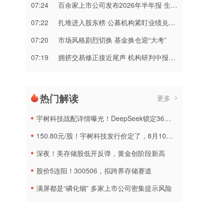
07:24
百余家上市公司发布2026年半年报 生物医药等行业现亮点
07:22
扎堆进入股东榜 公募机构紧盯业绩兑现度
07:20
市场风格剧烈切换 基金换仓迎“大考”
07:19
拥挤交易修正接近尾声 机构研判中报窗口开启业绩驱动新周期
热门解读
更多
宇树科技战配详情曝光！DeepSeek锁定36个月，社保基金多个组合参与
150.80元/股！宇树科技发行价定了，8月10日申购
深夜！美存储股低开反弹，黄金创阶段新高
股价5连阳！300506，拟跨界存储赛道
满屏都是“磷化铟” 多家上市公司密集提示风险