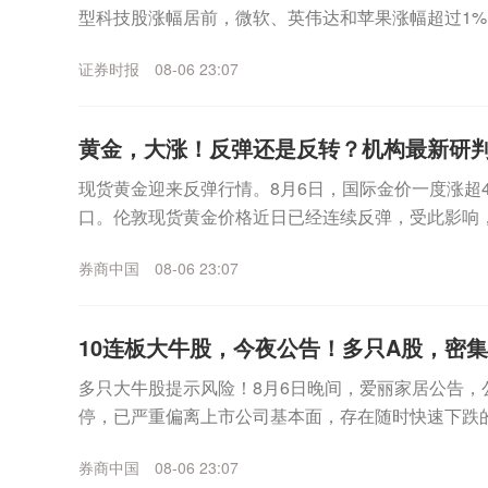
型科技股涨幅居前，微软、英伟达和苹果涨幅超过1%
海力士跌幅一度超过6%，不过盘中该板块企稳拉升，美.
证券时报
08-06 23:07
黄金，大涨！反弹还是反转？机构最新研
现货黄金迎来反弹行情。8月6日，国际金价一度涨超4%
口。伦敦现货黄金价格近日已经连续反弹，受此影响，
日盘中继续冲高，已经逼近930元/克。更早之...
券商中国
08-06 23:07
10连板大牛股，今夜公告！多只A股，密
多只大牛股提示风险！8月6日晚间，爱丽家居公告，
停，已严重偏离上市公司基本面，存在随时快速下跌
上涨，公司可能再次申请停牌核查。同日晚间，博杰股份
券商中国
08-06 23:07