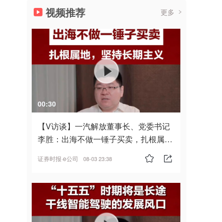
视频推荐
更多
00:30
【V访谈】一汽解放董事长、党委书记
李胜：出海不做一锤子买卖，扎根属
地，坚持长期主义
证券时报·e公司
08-03 23:38