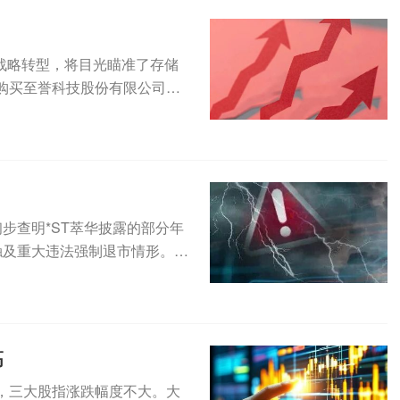
求战略转型，将目光瞄准了存储
购买至誉科技股份有限公司
已初步查明*ST萃华披露的部分年
触及重大违法强制退市情形。此
高
，三大股指涨跌幅度不大。大