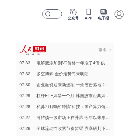
公众号
APP
电子报
更多
07:33
电解液添加剂VC价格一年涨了4倍 供不应求状况短期不会改变
07:32
多空博弈 金价走势尚未明朗
07:30
企业融资迎来新选项 十余省份落地DR基准利率贷款
07:29
杠杆ETF风暴一个月 韩国股市距离风险出清还有“最后一公里”
07:28
私募7月调研“钟情”科技：国产算力链成新共识
07:27
可转债一级市场正在升温 今年以来累计发行51只同比增长104%
07:26
全球流动性收紧节奏暂缓 券商研判下半年或出现边际改善