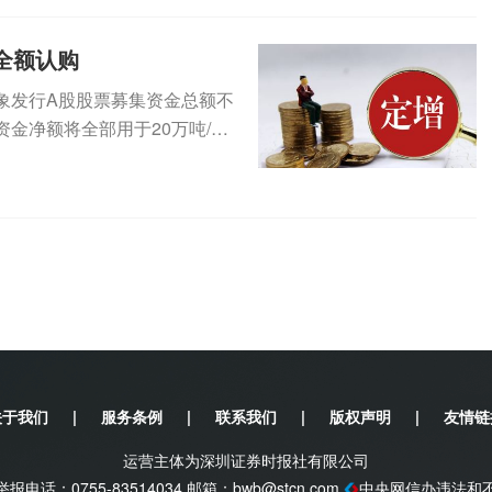
全额认购
定对象发行A股股票募集资金总额不
金净额将全部用于20万吨/年
关于我们
|
服务条例
|
联系我们
|
版权声明
|
友情链
运营主体为深圳证券时报社有限公司
电话：0755-83514034 邮箱：
bwb@stcn.com
中央网信办违法和