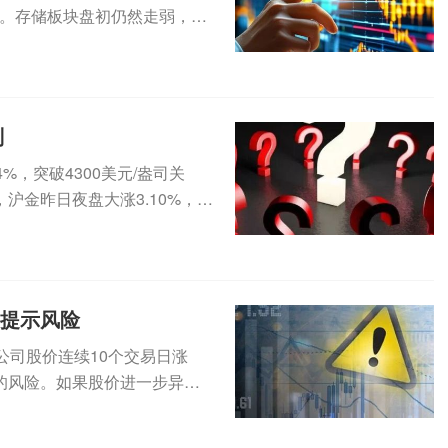
。存储板块盘初仍然走弱，SK
..
判
，突破4300美元/盎司关
沪金昨日夜盘大涨3.10%，今
集提示风险
公司股价连续10个交易日涨
的风险。如果股价进一步异常
（3...