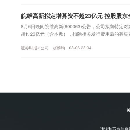
皖维高新拟定增募资不超23亿元 控股股东
8月6日晚间皖维高新(600063)公告，公司拟向特
超过23亿元（含本数），扣除相关发行费用后的募集资
乙烯法功能性聚乙烯醇树脂项目、年产30...
证券时报·e公司
赵黎昀
08-06 23:04
违法和不良信息举报