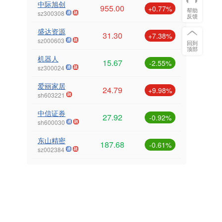
中际旭创
955.00
+0.77%
帮助
sz300308
反馈
盛达资源
31.30
+7.38%
sz000603
回到
顶部
机器人
15.67
-2.55%
sz300024
爱丽家居
24.79
+9.98%
sh603221
中信证券
27.92
-0.92%
sh600030
东山精密
187.68
-0.61%
sz002384