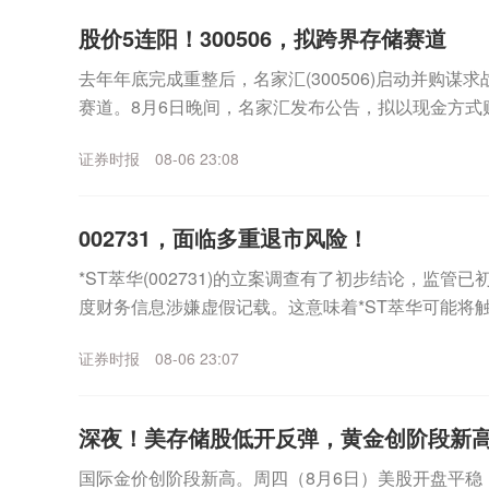
股价5连阳！300506，拟跨界存储赛道
去年年底完成重整后，名家汇(300506)启动并购谋
赛道。8月6日晚间，名家汇发布公告，拟以现金方式
（以下简称“至誉科技”）不超过26.19%股份，...
证券时报
08-06 23:08
002731，面临多重退市风险！
*ST萃华(002731)的立案调查有了初步结论，监管
度财务信息涉嫌虚假记载。这意味着*ST萃华可能将
外，公司市值也已跌破5亿元上市门槛，市...
证券时报
08-06 23:07
深夜！美存储股低开反弹，黄金创阶段新
国际金价创阶段新高。周四（8月6日）美股开盘平稳