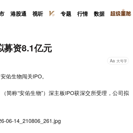
市
港股通
视听
专题
行情
数据
募资8.1亿元
Aa
大号字
安佑生物闯关IPO。
（简称“安佑生物”）深主板IPO获深交所受理，公司拟