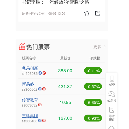
书记李胜：一汽解放的“智胜”之路
证券时报·e公司
08-03 13:50
热门股票
更多
股票名称
最新价
涨跌幅
兆易创新
385.00
-0.11%
sh603986
新易盛
APP
421.87
-0.57%
sz300502
传智教育
公众号
10.95
-6.65%
sz003032
三环集团
寻求
127.00
-0.93%
报道
sz300408