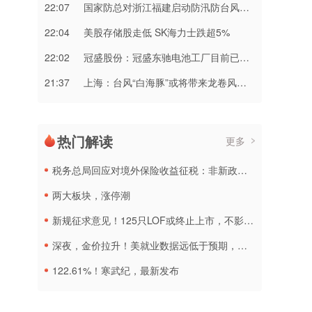
22:07
国家防总对浙江福建启动防汛防台风三级应急响应
22:04
美股存储股走低 SK海力士跌超5%
22:02
冠盛股份：冠盛东驰电池工厂目前已进入全面联机调试工作
21:37
上海：台风“白海豚”或将带来龙卷风等极端影响
热门解读
更多
税务总局回应对境外保险收益征税：非新政策，无需过度解读
两大板块，涨停潮
新规征求意见！125只LOF或终止上市，不影响基金正常投资运作
深夜，金价拉升！美就业数据远低于预期，加息或生变
122.61%！寒武纪，最新发布