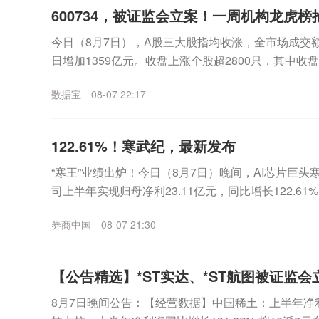
600734，被证监会立案！一周机构龙虎
今日（8月7日），A股三大股指均收涨，全市场成交额
日增加1359亿元。收盘上涨个股超2800只，其中收
表现来看，沪指一周累计上涨2.81%，...
数据宝
08-07 22:17
122.61%！寒武纪，最新发布
“寒王”业绩出炉！今日（8月7日）晚间，AI芯片巨头寒武
司上半年实现归母净利23.11亿元，同比增长122.6
12.98亿元，环比一季度增...
券商中国
08-07 21:30
【公告精选】*ST实达、*ST航图被证监会
8月7日晚间公告：【经营数据】中国稀土：上半年净利润2