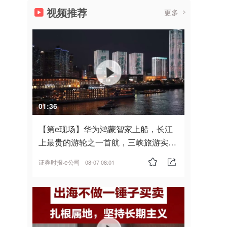
视频推荐
更多
01:36
【第e现场】华为鸿蒙智家上船，长江
上最贵的游轮之一首航，三峡旅游实
现“双旗舰并进”
证券时报·e公司
08-07 08:01