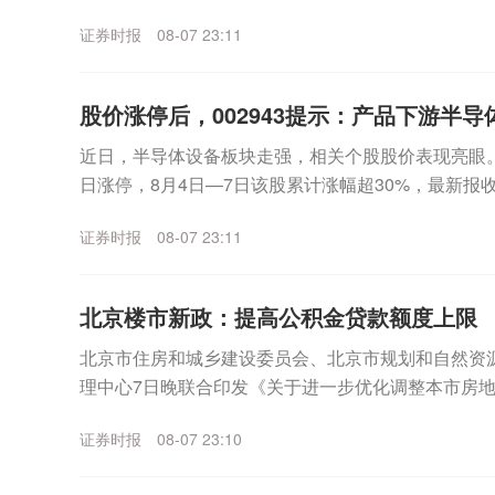
数走高。个股方面，SpaceX无惧首个解禁期到来，股价
证券时报
08-07 23:11
股价涨停后，002943提示：产品下游半导体
近日，半导体设备板块走强，相关个股股价表现亮眼。其中
日涨停，8月4日—7日该股累计涨幅超30%，最新报收3
月7日晚间，宇晶股份发布股价异动...
证券时报
08-07 23:11
北京楼市新政：提高公积金贷款额度上限
北京市住房和城乡建设委员会、北京市规划和自然资
理中心7日晚联合印发《关于进一步优化调整本市房
适度提高住房公积金最高贷款额度。购房家庭中1人为公
证券时报
08-07 23:10