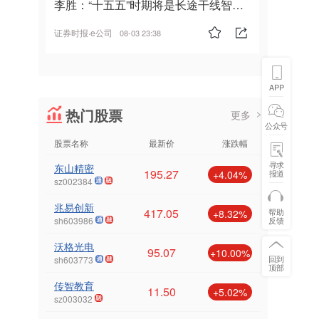
李胜：“十五五”时期将是长途干线智能
驾驶的发展风口
证券时报·e公司
08-03 23:38
APP
热门股票
更多
公众号
股票名称
最新价
涨跌幅
寻求
东山精密
195.27
报道
+4.04%
sz002384
兆易创新
417.05
帮助
+8.32%
反馈
sh603986
沃格光电
95.07
+10.00%
回到
sh603773
顶部
传智教育
11.50
+5.02%
sz003032