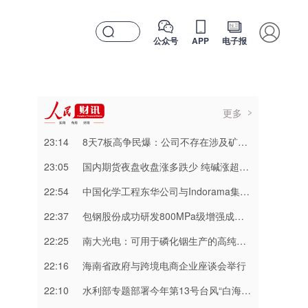
公众号
APP
电子报
更多
23:14
8天7板高争民爆：公司不存在涉及矿山资产注入和重大资产重组的具体计划
23:05
国内期货夜盘收盘涨多跌少 纯碱涨超3%
22:54
中国化学工程东华公司与Indorama集团正式签署安阳清洁制气示范项目EPC合同
22:37
包钢股份成功研发800MPa级增强成形性稀土热轧汽车钢
22:25
南大光电：可用于磷化铟生产的高纯三甲基铟产能目前约为2吨/年
22:16
海南省政府与跨境电商企业座谈会举行
22:10
水利部专题部署今年第13号台风“白海豚” 暴雨洪水防御工作