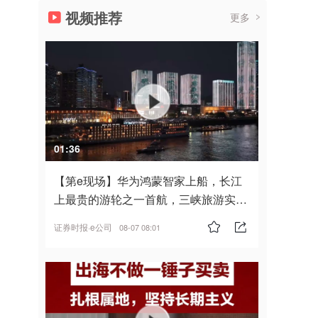
视频推荐
更多
01:36
【第e现场】华为鸿蒙智家上船，长江
上最贵的游轮之一首航，三峡旅游实
现“双旗舰并进”
证券时报·e公司
08-07 08:01