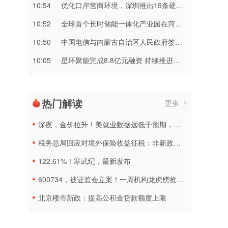
10:54
优化口岸营商环境，深圳推出19条硬举措
10:52
全球首个长时储能一体化产业园在菏泽量产
10:50
中国电信与内蒙古自治区人民政府签署战略合作协议
10:05
星环聚能完成8.8亿元融资 持续推进聚变能源工程化
热门解读
更多
深夜，金价拉升！美就业数据远低于预期，加息或生变
税务总局回应对境外保险收益征税：非新政策，无需过度解读
122.61%！寒武纪，最新发布
600734，被证监会立案！一周机构龙虎榜抢筹名单出炉
北京楼市新政：提高公积金贷款额度上限