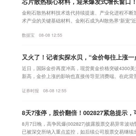
芯片散热核心材料，迎来爆发式增长窗口！
金刚石散热材料技术迭代持续提速、产业化进程不断
术产业的关键基础材料。金刚石成为AI散热界“新宠”
示，今年上半年，经上海钻石交易所出口的合成毛坯钻石
数据宝
08-08 12:55
又火了！记者实探水贝，“金价每往上涨一
近日，国际金价再度冲高，现货黄金价格突破4300美
新高，金价上涨的影响也直接传导至消费端。在此背
的风向标，深圳水贝市场的交易情况如何？证券时报记者
证券时报
08-08 12:55
8天7涨停，股价翻倍！002827紧急提示
8月7日晚，高争民爆(002827)披露股票交易异常
已被深交所纳入重点监控，如后续公司股票交易继续