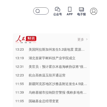
公众号
APP
电子报
更多
13:23
美国阿拉斯加州发生5.2级地震 震源深度10千米
13:19
湖北首家宇树科技产业学院成立
12:31
美官员：预计霍尔木兹海峡协议将“很快达成”
12:23
杭台高铁温玉段开通运营
11:55
新疆阿克苏地区沙雅县附近发生4.5级左右地震
11:39
乌称基辅市拉响防空警报 俄称多地有导弹来袭
11:05
国融基金总经理变更