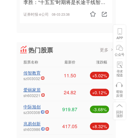
李胜：“十五五”时期将是长途干线智能
驾驶的发展风口
证券时报·e公司
08-03 23:38
APP
热门股票
更多
公众号
股票名称
最新价
涨跌幅
寻求
传智教育
11.50
报道
+5.02%
sz003032
爱丽家居
24.82
帮助
+0.12%
反馈
sh603221
中际旭创
919.87
-3.68%
回到
sz300308
顶部
兆易创新
417.05
+8.32%
sh603986