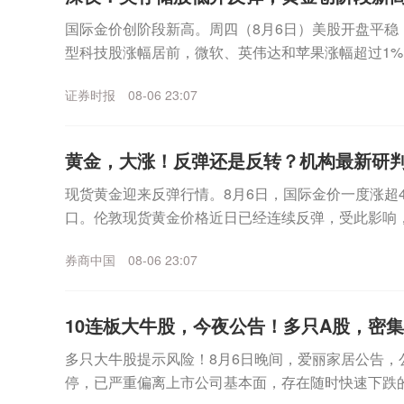
国际金价创阶段新高。周四（8月6日）美股开盘平稳
型科技股涨幅居前，微软、英伟达和苹果涨幅超过1%
海力士跌幅一度超过6%，不过盘中该板块企稳拉升，美.
证券时报
08-06 23:07
黄金，大涨！反弹还是反转？机构最新研
现货黄金迎来反弹行情。8月6日，国际金价一度涨超4%
口。伦敦现货黄金价格近日已经连续反弹，受此影响，
日盘中继续冲高，已经逼近930元/克。更早之...
券商中国
08-06 23:07
10连板大牛股，今夜公告！多只A股，密
多只大牛股提示风险！8月6日晚间，爱丽家居公告，
停，已严重偏离上市公司基本面，存在随时快速下跌