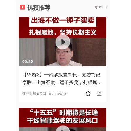
视频推荐
更多
00:30
【V访谈】一汽解放董事长、党委书记
李胜：出海不做一锤子买卖，扎根属
地，坚持长期主义
证券时报·e公司
08-03 23:38