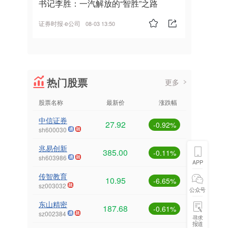
书记李胜：一汽解放的“智胜”之路
证券时报·e公司
08-03 13:50
热门股票
更多
股票名称
最新价
涨跌幅
中信证券
27.92
-0.92%
sh600030
兆易创新
385.00
-0.11%
sh603986
APP
传智教育
10.95
-6.65%
sz003032
公众号
东山精密
187.68
-0.61%
sz002384
寻求
报道