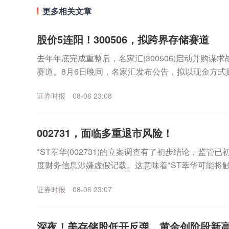
更多相关文章
股价5连阳！300506，拟跨界存储赛道
去年年底完成重整后，名家汇(300506)启动并购谋
赛道。8月6日晚间，名家汇发布公告，拟以现金方式
（以下简称“至誉科技”）不超过26.19%股份，...
证券时报
08-06 23:08
002731，面临多重退市风险！
*ST萃华(002731)的立案调查有了初步结论，监管
度财务信息涉嫌虚假记载。这意味着*ST萃华可能将
外，公司市值也已跌破5亿元上市门槛，市...
证券时报
08-06 23:07
深夜！美存储股低开反弹，黄金创阶段新