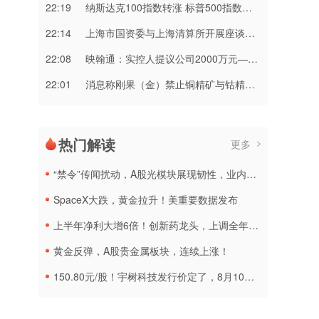
22:19
纳斯达克100指数转涨 标普500指数涨0.2%
22:14
上海市国资委与上海清算所开展座谈交流
22:08
映翰通：实控人提议公司2000万元—3000万元回购股份
22:01
消息称刚果（金）禁止铜精矿与钴精矿出口 上市公司回应
热门解读
更多
“禁令”传闻扰动，A股光模块展现韧性，业内人士：预计落地难度大
SpaceX大跌，黄金拉升！美重要数据发布
上半年净利大增6倍！创新药龙头，上调全年营收预测
黄金反弹，A股贵金属板块，连续上涨！
150.80元/股！宇树科技发行价定了，8月10日申购