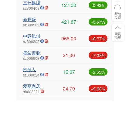
三环集团
127.00
-0.93%
sz300408
帮助
反馈
新易盛
421.87
-0.57%
sz300502
回到
中际旭创
顶部
955.00
+0.77%
sz300308
盛达资源
31.30
+7.38%
sz000603
机器人
15.67
-2.55%
sz300024
爱丽家居
24.79
+9.98%
sh603221