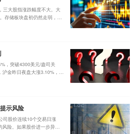
，三大股指涨跌幅度不大。大
。存储板块盘初仍然走弱，SK
..
判
，突破4300美元/盎司关
沪金昨日夜盘大涨3.10%，今
集提示风险
公司股价连续10个交易日涨
的风险。如果股价进一步异常