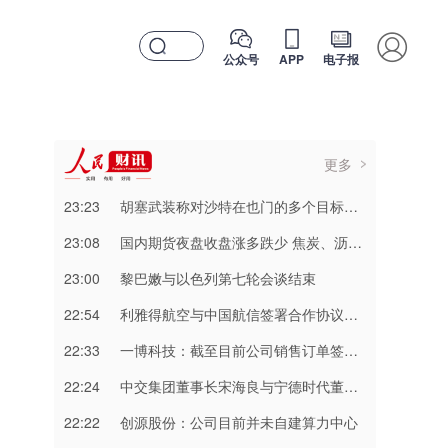
公众号
APP
电子报
更多
23:23
胡塞武装称对沙特在也门的多个目标实施打击
23:08
国内期货夜盘收盘涨多跌少 焦炭、沥青涨超2%
23:00
黎巴嫩与以色列第七轮会谈结束
22:54
利雅得航空与中国航信签署合作协议加强互联互通
22:33
一博科技：截至目前公司销售订单签单金额同比增长超过70%
22:24
中交集团董事长宋海良与宁德时代董事长曾毓群举行会谈
22:22
创源股份：公司目前并未自建算力中心