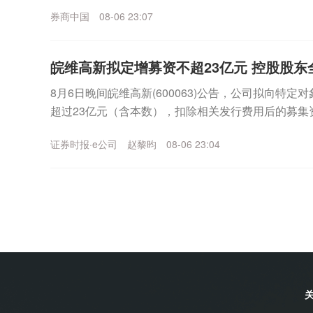
上涨，公司可能再次申请停牌核查。同日晚间，博杰股份
券商中国
08-06 23:07
皖维高新拟定增募资不超23亿元 控股股东
8月6日晚间皖维高新(600063)公告，公司拟向特
超过23亿元（含本数），扣除相关发行费用后的募集资
乙烯法功能性聚乙烯醇树脂项目、年产30...
证券时报·e公司
赵黎昀
08-06 23:04