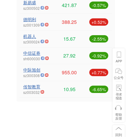
新易盛
421.87
-0.57%
sz300502
德明利
388.25
+0.52%
sz001309
机器人
15.67
-2.55%
sz300024
中信证券
27.92
-0.92%
sh600030
APP
中际旭创
955.00
+0.77%
sz300308
公众号
传智教育
10.95
-6.65%
sz003032
寻求
报道
帮助
反馈
回到