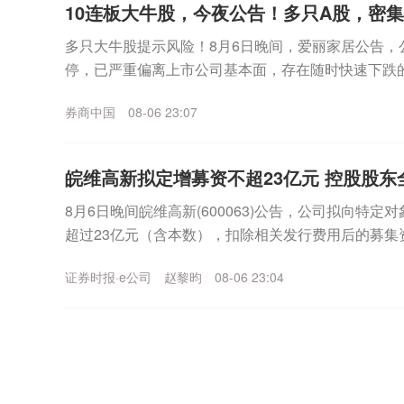
10连板大牛股，今夜公告！多只A股，密
多只大牛股提示风险！8月6日晚间，爱丽家居公告，
停，已严重偏离上市公司基本面，存在随时快速下跌
上涨，公司可能再次申请停牌核查。同日晚间，博杰股份
券商中国
08-06 23:07
皖维高新拟定增募资不超23亿元 控股股东
8月6日晚间皖维高新(600063)公告，公司拟向特
超过23亿元（含本数），扣除相关发行费用后的募集资
乙烯法功能性聚乙烯醇树脂项目、年产30...
证券时报·e公司
赵黎昀
08-06 23:04