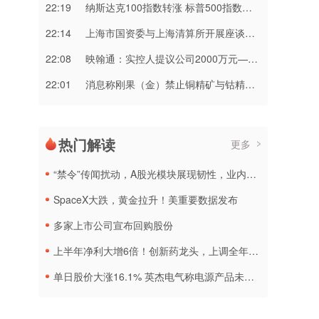
22:19
纳斯达克100指数转涨 标普500指数涨0.2%
22:14
上海市国资委与上海清算所开展座谈交流
22:08
映翰通：实控人提议公司2000万元—3000万元回购股份
22:01
消息称刚果（金）禁止铜精矿与钴精矿出口 上市公司回应
热门解读
更多
“禁令”传闻扰动，A股光模块展现韧性，业内人士：预计落地难度大
SpaceX大跌，黄金拉升！美重要数据发布
多家上市公司宣布回购股份
上半年净利大增6倍！创新药龙头，上调全年营收预测
单日股价大涨16.1% 英杰电气称电源产品未直接配套太空光伏