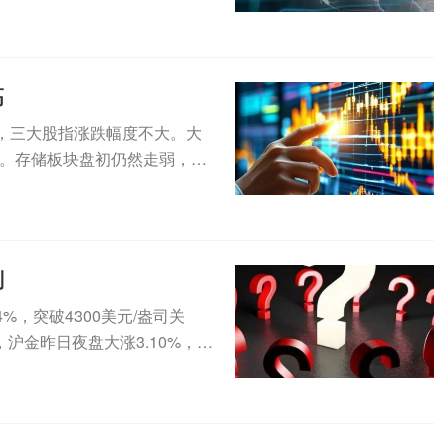
高
，三大股指涨跌幅度不大。大
。存储板块盘初仍然走弱，SK
..
判
，突破4300美元/盎司关
沪金昨日夜盘大涨3.10%，今