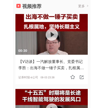
视频推荐
更多
00:30
【V访谈】一汽解放董事长、党委书记
李胜：出海不做一锤子买卖，扎根属
地，坚持长期主义
证券时报·e公司
08-03 23:38