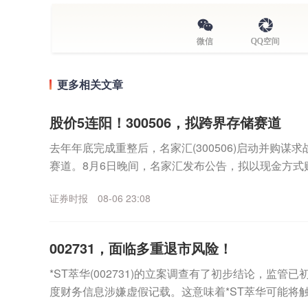
微信
QQ空间
更多相关文章
股价5连阳！300506，拟跨界存储赛道
去年年底完成重整后，名家汇(300506)启动并购谋
赛道。8月6日晚间，名家汇发布公告，拟以现金方式
（以下简称“至誉科技”）不超过26.19%股份，...
证券时报
08-06 23:08
002731，面临多重退市风险！
*ST萃华(002731)的立案调查有了初步结论，监管
度财务信息涉嫌虚假记载。这意味着*ST萃华可能将