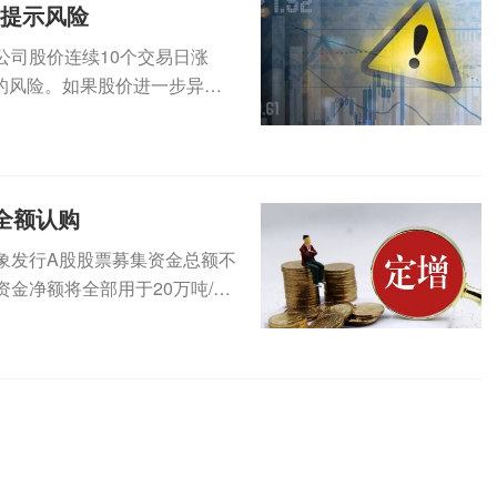
集提示风险
公司股价连续10个交易日涨
的风险。如果股价进一步异常
（3...
全额认购
定对象发行A股股票募集资金总额不
金净额将全部用于20万吨/年