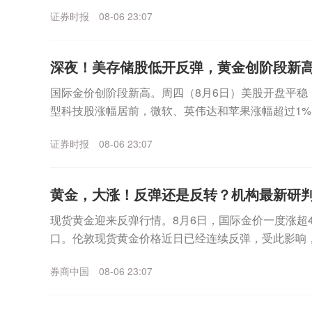
外，公司市值也已跌破5亿元上市门槛，市...
证券时报
08-06 23:07
深夜！美存储股低开反弹，黄金创阶段新
国际金价创阶段新高。周四（8月6日）美股开盘平稳
型科技股涨幅居前，微软、英伟达和苹果涨幅超过1%
海力士跌幅一度超过6%，不过盘中该板块企稳拉升，美.
证券时报
08-06 23:07
黄金，大涨！反弹还是反转？机构最新研
现货黄金迎来反弹行情。8月6日，国际金价一度涨超4%
口。伦敦现货黄金价格近日已经连续反弹，受此影响，
日盘中继续冲高，已经逼近930元/克。更早之...
券商中国
08-06 23:07