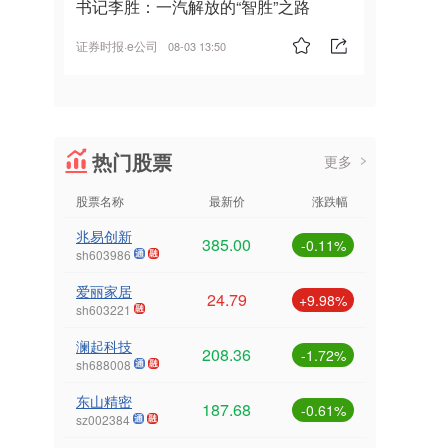
书记李胜：一汽解放的“智胜”之路
证券时报·e公司
08-03 13:50
热门股票
更多
股票名称
最新价
涨跌幅
兆易创新
385.00
-0.11%
sh603986
爱丽家居
24.79
+9.98%
sh603221
澜起科技
208.36
-1.72%
sh688008
东山精密
187.68
-0.61%
sz002384