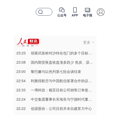
公众号
APP
电子报
更多
23:23
胡塞武装称对沙特在也门的多个目标实施打击
23:08
国内期货夜盘收盘涨多跌少 焦炭、沥青涨超2%
23:00
黎巴嫩与以色列第七轮会谈结束
22:54
利雅得航空与中国航信签署合作协议加强互联互通
22:33
一博科技：截至目前公司销售订单签单金额同比增长超过70%
22:24
中交集团董事长宋海良与宁德时代董事长曾毓群举行会谈
22:22
创源股份：公司目前并未自建算力中心