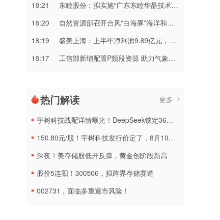
18:21
东睦股份：拟实施“广东东睦华晶技术基地建设项目”
18:20
自然资源部召开台风“白海豚”海洋和地质灾害防御调度会议
18:19
盛美上海：上半年净利润9.89亿元，同比增长42.14%
18:17
工信部新增配置P频段资源 助力气象部门提升应对极端天气能力
热门解读
更多
宇树科技战配详情曝光！DeepSeek锁定36个月，社保基金多个组合参与
150.80元/股！宇树科技发行价定了，8月10日申购
深夜！美存储股低开反弹，黄金创阶段新高
股价5连阳！300506，拟跨界存储赛道
002731，面临多重退市风险！