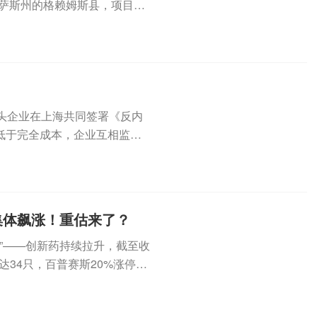
得克萨斯州的格赖姆斯县，项目首
头企业在上海共同签署《反内
低于完全成本，企业互相监督
能。...
集体飙涨！重估来了？
道”——创新药持续拉升，截至收
达34只，百普赛斯20%涨停，