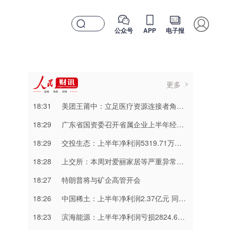
公众号
APP
电子报
更多
18:31
美团王莆中：立足医疗资源连接者角色，与行业伙伴共建“15分钟医疗卫生服务圈”
18:29
广东省国资委召开省属企业上半年经济形势分析会议
18:29
交投生态：上半年净利润5319.71万元 同比扭亏为盈
18:28
上交所：本周对爱丽家居等严重异常波动股票、财通福鑫LOF等溢价较高的基金进行重点监控
18:27
特朗普将与矿企高管开会
18:26
中国稀土：上半年净利润2.37亿元 同比增长46.53%
18:23
滨海能源：上半年净利润亏损2824.68万元