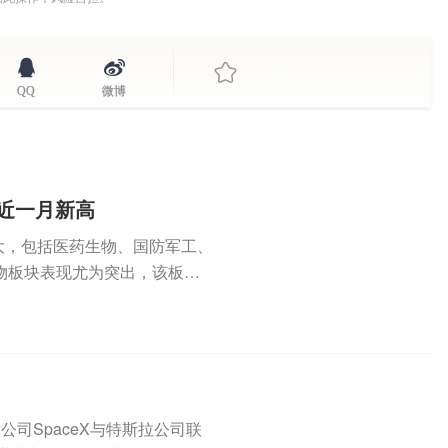
QQ
微博
创近一月新高
大，包括医药生物、国防军工、
物板块表现尤为突出，该板块
..
司SpaceX与特斯拉公司联