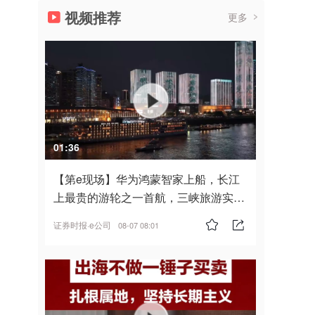
视频推荐
更多
01:36
【第e现场】华为鸿蒙智家上船，长江
上最贵的游轮之一首航，三峡旅游实
现“双旗舰并进”
证券时报·e公司
08-07 08:01