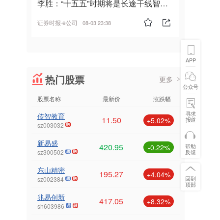
李胜：“十五五”时期将是长途干线智能
驾驶的发展风口
证券时报·e公司
08-03 23:38
APP
热门股票
更多
公众号
股票名称
最新价
涨跌幅
寻求
传智教育
11.50
报道
+5.02%
sz003032
新易盛
420.95
帮助
-0.22%
反馈
sz300502
东山精密
195.27
+4.04%
回到
sz002384
顶部
兆易创新
417.05
+8.32%
sh603986