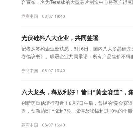
合宣布，名为Terafab的大型芯片制造中心将落户
期投资额达168亿美元。据了解，Teraf...
券商中国
08-07 16:40
光伏硅料八大企业，共同签署
记者从签约企业处获悉，8月6日，国内八大多晶硅龙
卷倡议书》。联署企业共同承诺：所有产品售价不得
举报；同时严格执行能耗新标准，主动出清高耗能落后产
券商中国
08-07 16:40
六大龙头，释放利好！昔日“黄金赛道”，
创新药重估渐行渐近！8月7日午后，曾经的“黄金赛
盘，创新药ETF涨超7%。涨停及涨幅超过10%的个股
美迪西、康龙化成等老牌CXO概念股涨幅分...
券商中国
08-07 16:40