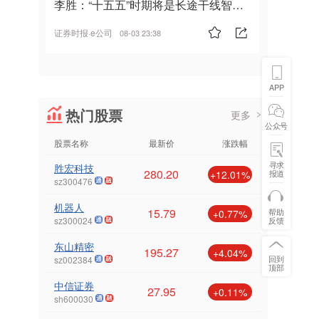
李胜：“十五五”时期将是长途干线智能
驾驶的发展风口
证券时报·e公司
08-03 23:38
APP
热门股票
更多
公众号
股票名称
最新价
涨跌幅
寻求
胜宏科技
280.20
报道
+12.01%
sz300476
机器人
15.79
帮助
+0.77%
反馈
sz300024
东山精密
195.27
+4.04%
回到
sz002384
顶部
中信证券
27.95
+0.11%
sh600030