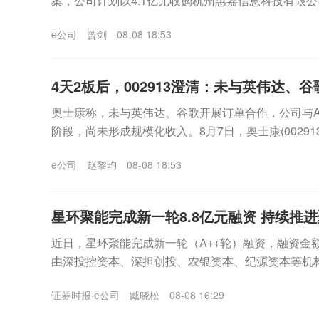
案，公司计划以4.1亿元收购杭州惠嘉信息科技有限公司
权，交易构成重大资产重组。通过...
e公司
曾剑
08-08 18:53
4天2板后，002913澄清：未与英伟达、谷歌
奥士康称，未与英伟达、谷歌开展订单合作，公司与
阶段，尚未形成规模化收入。8月7日，奥士康(002913
四个交易日来，该公司股价累计涨幅超过...
e公司
赵黎昀
08-08 18:53
星环聚能完成新一轮8.8亿元融资 持续推
近日，星环聚能完成新一轮（A++轮）融资，融资金额
由深投控资本、深担创投、农银资本、纪源资本等机
集团旗下知识产权基金等机构继续跟投。本轮融资资金将
证券时报·e公司
臧晓松
08-08 16:29