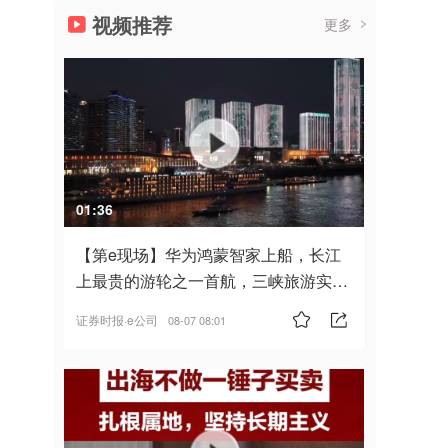
视频推荐
更多
01:36
【第e现场】华为鸿蒙智家上船，长江
上最贵的游轮之一首航，三峡旅游实
现“双旗舰并进”
证券时报·e公司
08-07 08:01