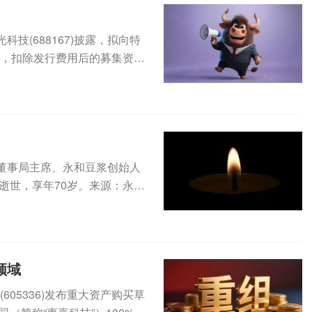
技(688167)披露，拟向特
），扣除发行费用后的募集资金
董事局主席、永和豆浆创始人
北逝世，享年70岁。来源：永和
领域
605336)发布重大资产购买草