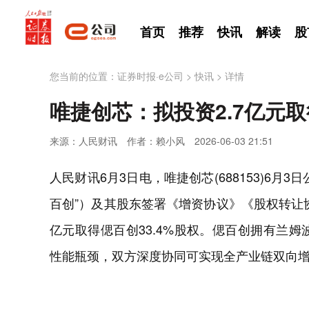
首页
推荐
快讯
解读
股
您当前的位置：
证券时报·e公司
>
快讯
>
详情
唯捷创芯：拟投资2.7亿元取
来源：人民财讯
作者：赖小风
2026-06-03 21:51
人民财讯6月3日电，唯捷创芯(688153)6
百创”）及其股东签署《增资协议》《股权转让
亿元取得偲百创33.4%股权。偲百创拥有兰姆波
性能瓶颈，双方深度协同可实现全产业链双向