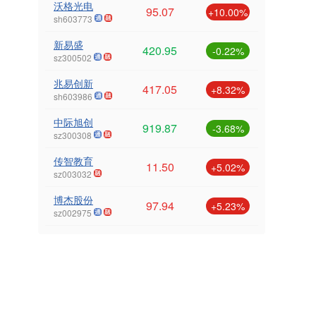
沃格光电
95.07
+10.00%
sh603773
新易盛
420.95
-0.22%
sz300502
兆易创新
417.05
+8.32%
sh603986
中际旭创
919.87
-3.68%
sz300308
传智教育
11.50
+5.02%
sz003032
博杰股份
97.94
+5.23%
sz002975