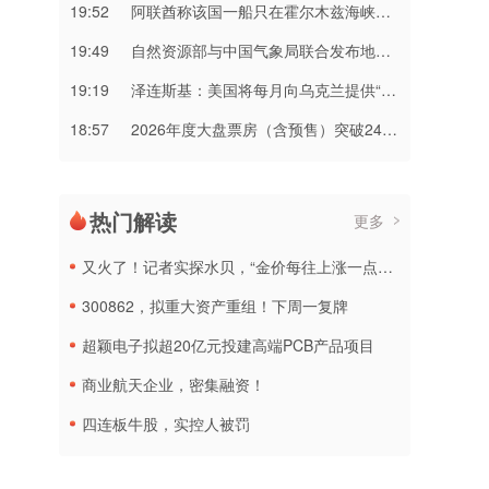
19:52
阿联酋称该国一船只在霍尔木兹海峡遭袭
19:49
自然资源部与中国气象局联合发布地质灾害橙色预警
19:19
泽连斯基：美国将每月向乌克兰提供“爱国者”拦截导弹
18:57
2026年度大盘票房（含预售）突破240亿元
热门解读
更多
又火了！记者实探水贝，“金价每往上涨一点，人气就会明显好转”
300862，拟重大资产重组！下周一复牌
超颖电子拟超20亿元投建高端PCB产品项目
商业航天企业，密集融资！
四连板牛股，实控人被罚