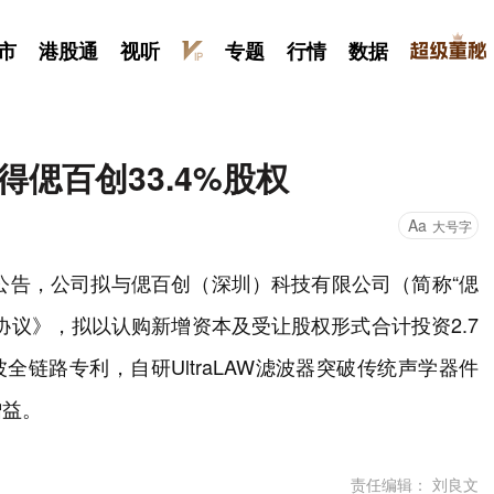
市
港股通
视听
专题
行情
数据
得偲百创33.4%股权
Aa
大号字
月3日公告，公司拟与偲百创（深圳）科技有限公司（简称“偲
协议》，拟以认购新增资本及受让股权形式合计投资2.7
全链路专利，自研UltraLAW滤波器突破传统声学器件
增益。
责任编辑： 刘良文