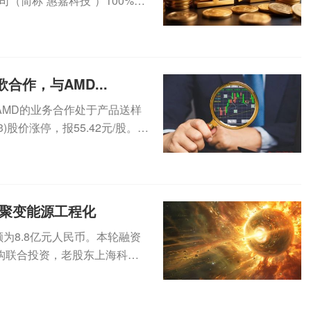
（简称“惠嘉科技”）100%股
合作，与AMD...
AMD的业务合作处于产品送样
)股价涨停，报55.42元/股。近
进聚变能源工程化
为8.8亿元人民币。本轮融资
构联合投资，老股东上海科创
...