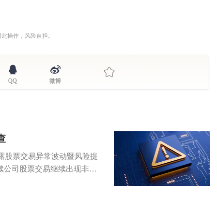
据此操作，风险自担。
QQ
微博
查
)披露股票交易异常波动暨风险提
续公司股票交易继续出现非理
.