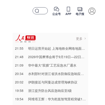
公众号
APP
电子报
更多
21:55
明日运营开始起 上海地铁全网络地面高架区段限速运行
21:48
2026中国摩博会将于9月19日—22日在重庆举行
21:09
华中最大“双膜”工艺应急水厂通水
20:34
水利部针对浙江省洪水防御应急响应提升至Ⅲ级
20:02
伊朗接近与阿曼达成管理海峡协议
19:58
浙江提升防台风应急响应至Ⅰ级
19:54
阿维塔王辉：华为乾崑智驾里程突破137亿公里