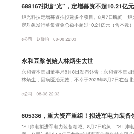
688167拟追“光”，定增募资不超10.21亿元
炬光科技定增募资拟投建多个项目。8月7日晚间，炬光科
定对象发行募集资金总额不超过10.21亿元（含本数
净额将用于高端光互联核心光学元器件研发及...
e公司
赵黎昀
08-08 22:03
永和豆浆创始人林炳生去世
永和资本集团董事局8月8日发布讣告：永和资本集团
林炳生，因病医治无效，不幸于2026年8月7日在台
资本集团
e公司
08-08 22:03
605336，重大资产重组！拟进军电力装备
*ST帅电拟进军电力装备领域。8月7日晚间，*ST帅电(