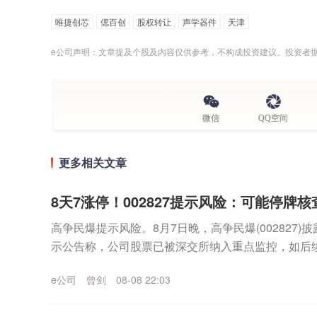
唯捷创芯
偲百创
股权转让
声学器件
天津
e公司声明：文章提及个股及内容仅供参考，不构成投资建议。投资者
微信
QQ空间
更多相关文章
8天7涨停！002827提示风险：可能停牌核
高争民爆提示风险。8月7日晚，高争民爆(002827
示公告称，公司股票已被深交所纳入重点监控，如后
性大幅波动，公司可能申请停牌核查。截至目前，公..
e公司
曾剑
08-08 22:03