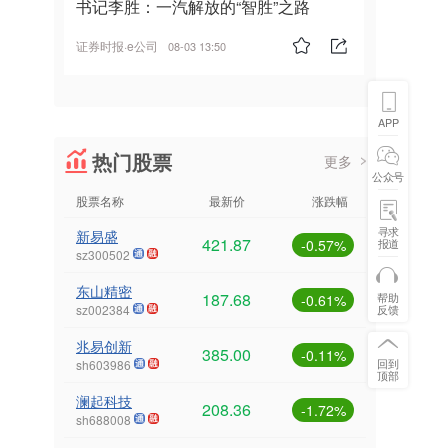
书记李胜：一汽解放的“智胜”之路
证券时报·e公司
08-03 13:50
APP
热门股票
更多
公众号
股票名称
最新价
涨跌幅
寻求
新易盛
421.87
报道
-0.57%
sz300502
东山精密
187.68
帮助
-0.61%
反馈
sz002384
兆易创新
385.00
-0.11%
回到
sh603986
顶部
澜起科技
208.36
-1.72%
sh688008