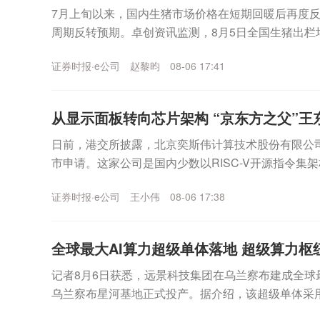
7月上旬以来，国内生猪市场价格在短期回暖后再度
周期反转预期。卓创资讯监测，8月5日全国生猪出栏均价
度逼近10元关口。此前一轮反弹，被业内普遍视...
证券时报·e公司
赵黎昀
08-06 17:41
从显示面板转向芯片架构 “京东方之父”王东
日前，港交所披露，北京奕斯伟计算技术股份有限公司
市申请。这家公司是国内少数以RISC-V开源指令集
业落地的芯片产品提供商。奕斯伟计算创立者是京东..
证券时报·e公司
王小伟
08-06 17:38
全球最大AI算力超级单体落地 超级算力枢纽
记者8月6日获悉，远景科技集团在乌兰察布建成全球
乌兰察布星河基地正式投产。据介绍，该超级单体采用
平方米的建筑体量（约20个标准足球场）、百万卡并行.