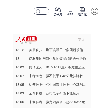
公众号
APP
电子报
更多
18:12
美晨科技：旗下美晨工业集团新获储能液冷管路总成项目
18:11
伊利集团与海尔集团签署战略合作协议
18:09
博瑞医药：BGM1812注射液减重适应症Ⅰ期临床试验取得积极结果
18:07
中稀有色：拟不低于1.42亿元挂牌转让东电化公司37%股权
18:05
达梦数据中标中国海油数据中心基础设施升级项目
18:03
宝鼎科技：公司电子铜箔不能应用于AI服务器及算力领域
18:00
中复神鹰：拟定增募资不超38.93亿元 用于高性能碳纤维等项目