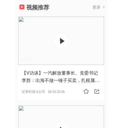
视频推荐
更多
00:30
【V访谈】一汽解放董事长、党委书记
李胜：出海不做一锤子买卖，扎根属
地，坚持长期主义
证券时报·e公司
08-03 23:38