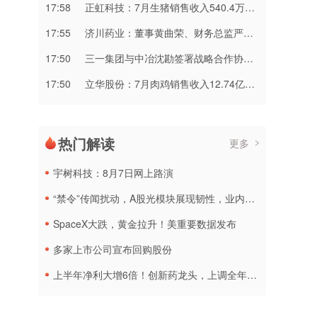
17:58
正虹科技：7月生猪销售收入540.4万元 同比下降79.23%
17:55
济川药业：董事黄曲荣、财务总监严宏泉拟合计减持股份不超18.1万股
17:50
三一集团与中冶沈勘签署战略合作协议 共建智慧矿山产业协同生态
17:50
立华股份：7月肉鸡销售收入12.74亿元 环比增长5.2%
热门解读
更多
宇树科技：8月7日网上路演
“禁令”传闻扰动，A股光模块展现韧性，业内人士：预计落地难度大
SpaceX大跌，黄金拉升！美重要数据发布
多家上市公司宣布回购股份
上半年净利大增6倍！创新药龙头，上调全年营收预测