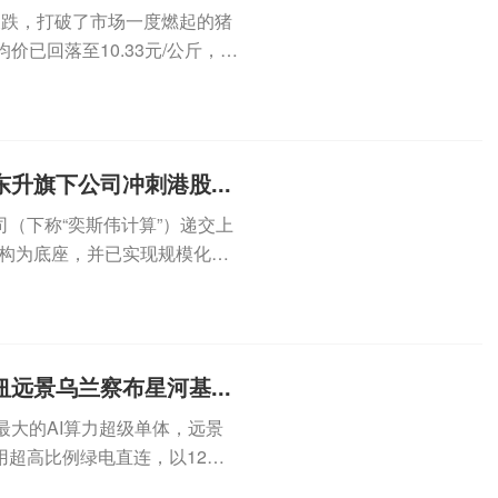
反跌，打破了市场一度燃起的猪
已回落至10.33元/公斤，再
升旗下公司冲刺港股...
（下称“奕斯伟计算”）递交上
架构为底座，并已实现规模化商
.
远景乌兰察布星河基...
最大的AI算力超级单体，远景
超高比例绿电直连，以12万
..