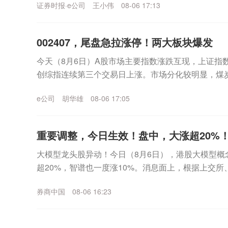
证券时报·e公司
王小伟
08-06 17:13
002407，尾盘急拉涨停！两大板块爆发
今天（8月6日）A股市场主要指数涨跌互现，上证指数
创综指连续第三个交易日上涨。市场分化较明显，煤
涨幅扩大。多只个股午后尾盘快速拉升， 多氟多(00...
e公司
胡华雄
08-06 17:05
重要调整，今日生效！盘中，大涨超20%！
大模型龙头股异动！今日（8月6日），港股大模型概念
超20%，智谱也一度涨10%。消息面上，根据上交所
IMAX-W、立讯精密、三环集团获纳入港...
券商中国
08-06 16:23