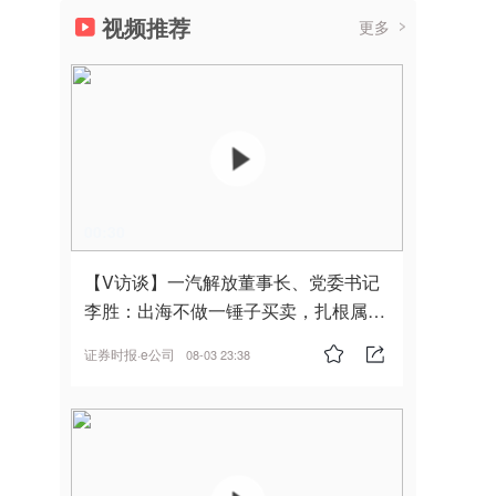
视频推荐
更多
00:30
【V访谈】一汽解放董事长、党委书记
李胜：出海不做一锤子买卖，扎根属
地，坚持长期主义
证券时报·e公司
08-03 23:38