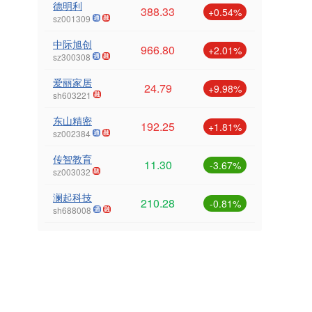
德明利
388.33
+0.54%
sz001309
中际旭创
966.80
+2.01%
sz300308
爱丽家居
24.79
+9.98%
sh603221
东山精密
192.25
+1.81%
sz002384
传智教育
11.30
-3.67%
sz003032
澜起科技
210.28
-0.81%
sh688008