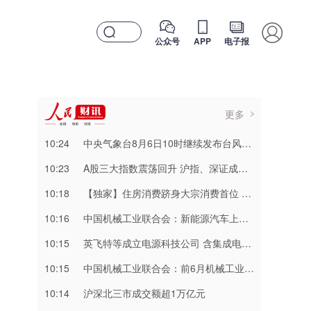
公众号
APP
电子报
更多
10:24
中央气象台8月6日10时继续发布台风蓝色预警
10:23
A股三大指数震荡回升 沪指、深证成指转涨
10:18
【独家】住房消费跻身大宗消费首位 多个热点城市正研究出台住房消费提振举措
10:16
中国机械工业联合会：新能源汽车上半年渗透率达49.6%
10:15
英飞特等成立电源科技公司 含集成电路业务
10:15
中国机械工业联合会：前6月机械工业贸易顺差超4200亿美元，同比增长27.4%
10:14
​沪深北三市成交额超1万亿元