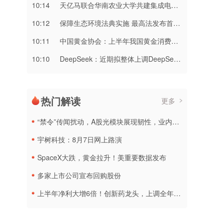
10:14
天亿马联合华南农业大学共建集成电路专业联合实验室
10:12
保障生态环境法典实施 最高法发布首个配套司法解释
10:11
中国黄金协会：上半年我国黄金消费量511.412吨 同比增长1.23%
10:10
DeepSeek：近期拟整体上调DeepSeek API服务定价
热门解读
更多
“禁令”传闻扰动，A股光模块展现韧性，业内人士：预计落地难度大
宇树科技：8月7日网上路演
SpaceX大跌，黄金拉升！美重要数据发布
多家上市公司宣布回购股份
上半年净利大增6倍！创新药龙头，上调全年营收预测