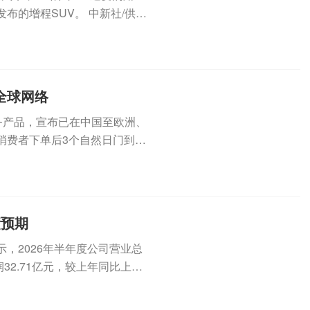
布的增程SUV。 中新社/供图
全球网络
服务产品，宣布已在中国至欧洲、
消费者下单后3个自然日门到门
.
绩预期
，2026年半年度公司营业总
润32.71亿元，较上年同比上升6