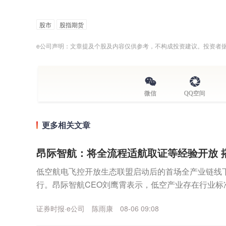
股市
股指期货
e公司声明：文章提及个股及内容仅供参考，不构成投资建议。投资者
微信
QQ空间
更多相关文章
昂际智航：将全流程适航取证等经验开放 
低空航电飞控开放生态联盟启动后的首场全产业链线下
行。昂际智航CEO刘鹰霄表示，低空产业存在行业标
验证节奏错配、核心供应链协同壁垒突出、中小主体适航
证券时报·e公司
陈雨康
08-06 09:08