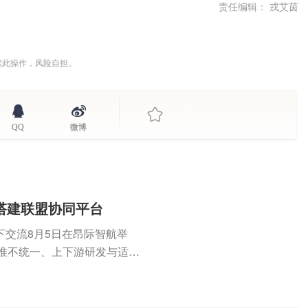
责任编辑： 戎艾茵
据此操作，风险自担。
QQ
微博
搭建联盟协同平台
交流8月5日在昂际智航举
准不统一、上下游研发与适航
研发...