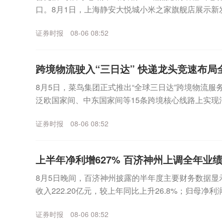
口。8月1日，上海静安大悦城小米之家旗舰店展示新发
随着800V高压快充网络不断完善，纯电车续航能...
证券时报
08-06 08:52
跨境物流驶入“三日达” 快递龙头竞速布局
8月5日，菜鸟集团正式推出“全球三日达”跨境物流
泛欧国家间、中东国家间等15条跨境核心线路上实现
送达。值得注意的是，顺丰控股披露的经营简报显示..
证券时报
08-06 08:52
上半年净利增627% 百济神州上调全年业
8月5日晚间，百济神州披露的半年度主要财务数据显示
收入222.20亿元，较上年同比上升26.8%；归母净利
27.1%。具体来看，百济神州上...
证券时报
08-06 08:52