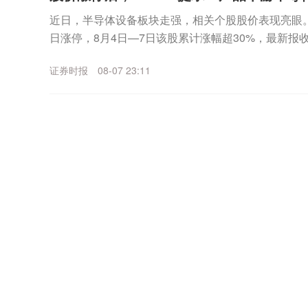
近日，半导体设备板块走强，相关个股股价表现亮眼。其中
日涨停，8月4日—7日该股累计涨幅超30%，最新报收3
月7日晚间，宇晶股份发布股价异动...
证券时报
08-07 23:11