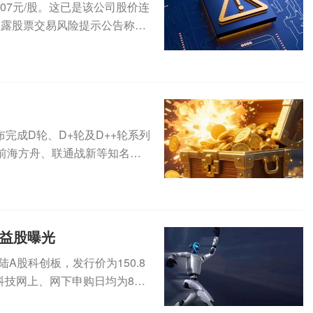
5.07元/股。这已是该公司股价连
披露股票交易风险提示公告称，
完成D轮、D+轮及D++轮系列
前海方舟、联通战新等知名产
..
受益股曝光
登陆A股科创板，发行价为150.8
科技网上、网下申购日均为8月