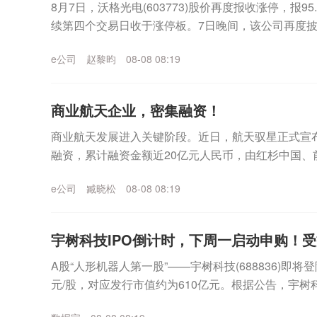
8月7日，沃格光电(603773)股价再度报收涨停，报9
续第四个交易日收于涨停板。7日晚间，该公司再度
公司股票价格于2026年8月4日至2...
e公司
赵黎昀
08-08 08:19
商业航天企业，密集融资！
商业航天发展进入关键阶段。近日，航天驭星正式宣布
融资，累计融资金额近20亿元人民币，由红杉中国、
业资本与头部机构参与。证券时报记者注意到，在商业.
e公司
臧晓松
08-08 08:19
宇树科技IPO倒计时，下周一启动申购！
A股“人形机器人第一股”——宇树科技(688836)即将
元/股，对应发行市值约为610亿元。根据公告，宇树
10日，缴款截止日均为8月12日...