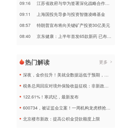
09:16
江苏省政府与华为签署深化战略合作协议
09:11
上海国投先导参与投资智微凌峰基金
08:57
特朗普宣布将向关键矿产投资30亿美元
08:40
京东健康：上半年首发65款新药 已布局近10万个乡镇及村级服务站点
热门解读
更多
深夜，金价拉升！美就业数据远低于预期，加息或生变
税务总局回应对境外保险收益征税：非新政策，无需过度解读
122.61%！寒武纪，最新发布
600734，被证监会立案！一周机构龙虎榜抢筹名单出炉
北京楼市新政：提高公积金贷款额度上限