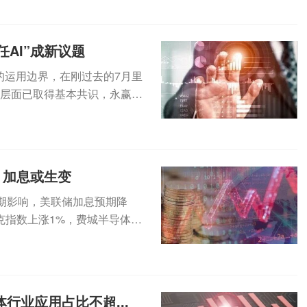
AI”成新议题
的运用边界，在刚过去的7月里
”层面已取得基本共识，永赢、
.
，加息或生变
期影响，美联储加息预期降
克指数上涨1%，费城半导体指
...
行业应用占比不超...