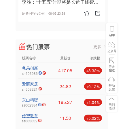
李胜：“十五五”时期将是长途干线智能
驾驶的发展风口
证券时报·e公司
08-03 23:38
APP
热门股票
更多
公众号
股票名称
最新价
涨跌幅
寻求
兆易创新
417.05
报道
+8.32%
sh603986
爱丽家居
24.82
帮助
+0.12%
反馈
sh603221
东山精密
195.27
+4.04%
回到
sz002384
顶部
传智教育
11.50
+5.02%
sz003032