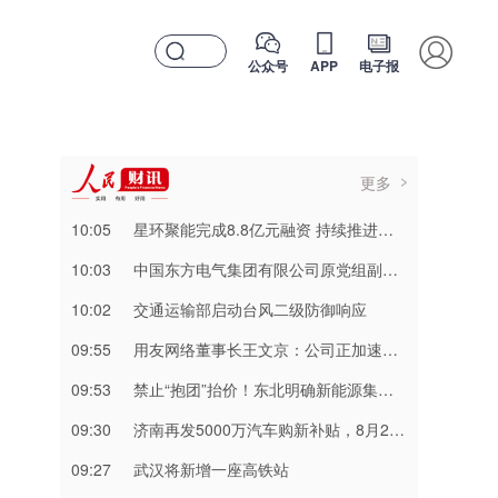
公众号
APP
电子报
更多
10:05
星环聚能完成8.8亿元融资 持续推进聚变能源工程化
10:03
中国东方电气集团有限公司原党组副书记、董事宋致远接受中央纪委国家监委纪律审查和监察调查
10:02
交通运输部启动台风二级防御响应
09:55
用友网络董事长王文京：公司正加速转型 企业AI业务占比快速提升
09:53
禁止“抱团”抬价！东北明确新能源集中报价仅限同省同集团
09:30
济南再发5000万汽车购新补贴，8月20日起申报
09:27
武汉将新增一座高铁站