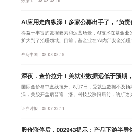
数据宝
08-08 08:19
AI应用走向纵深！多家公募出手了，“负责任
得益于丰富的数据要素和运营场景，AI技术在基金业
扩大到了治理领域。目前，基金业在“AI内部安全治理
银华等代表性公募，还通过治理实践为行业输出了代..
券商中国
08-08 08:19
深夜，金价拉升！美就业数据远低于预期
国际金价盘中直线拉升。8月7日，受就业数据不及预
温，美股开盘后普遍上涨。科技股涨幅居前，纳斯达
数走高。个股方面，SpaceX无惧首个解禁期到来，股价
证券时报
08-07 23:11
股价涨停后，002943提示：产品下游半导体