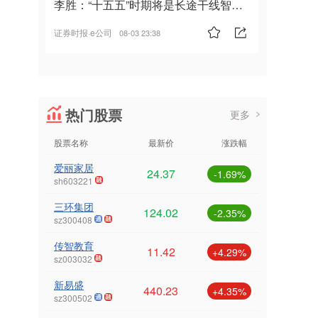
李胜：“十五五”时期将是长途干线智能
驾驶的发展风口
证券时报·e公司
08-03 23:38
热门股票
更多
股票名称
最新价
涨跌幅
爱丽家居
24.37
-1.69%
sh603221
三环集团
124.02
-2.35%
sz300408
传智教育
11.42
+4.29%
sz003032
新易盛
440.23
+4.35%
sz300502