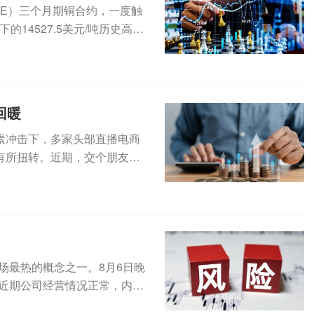
ME）三个月期铜合约，一度触
的14527.5美元/吨历史高
回暖
素冲击下，多家头部直播电商
有所扭转。近期，交个朋友控
预告显...
场最热的概念之一。8月6日晚
“近期公司经营情况正常，内外