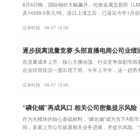
8月6日晚，国际铜价大幅飙升。伦敦金属交易所（L
及14369.5美元/吨。连日上涨之后，已逼近今年1月创下
点。国际铜价大幅上涨的背后，与铜、钴...
证券时报
08-07 12:00
逐步脱离流量竞赛 头部直播电商公司业绩
在流量成本上升、核心主播动荡、行业竞争加剧等因
企业经营状况一度出现下滑。今年上半年，这一趋势
股、东方甄选、遥望科技等头部电商直播公司披露的业绩
证券时报
08-07 12:00
“磷化铟”再成风口 相关公司密集提示风险
作为光模块的核心基础材料，“磷化铟”成为当下A股市
间，多家上市公司披露相关业务进展，并提示风险。
部经营环境未发生重大变化。”云南锗业(00242...