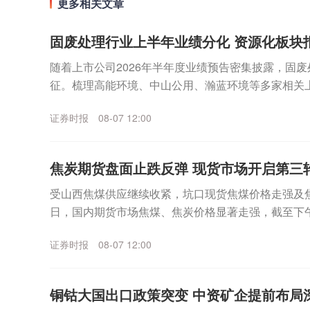
更多相关文章
固废处理行业上半年业绩分化 资源化板块
随着上市公司2026年半年度业绩预告密集披露，固
征。梳理高能环境、中山公用、瀚蓝环境等多家相关
现：受益金属大宗商品价格上行，资源化板块企业业绩普
证券时报
08-07 12:00
焦炭期货盘面止跌反弹 现货市场开启第三
受山西焦煤供应继续收紧，坑口现货焦煤价格走强及焦
日，国内期货市场焦煤、焦炭价格显著走强，截至下午
9%、焦煤涨1.48%。虽然期货市场黑色系涨势显著，..
证券时报
08-07 12:00
铜钴大国出口政策突变 中资矿企提前布局