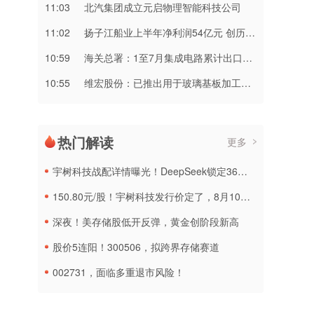
11:03
北汽集团成立元启物理智能科技公司
11:02
扬子江船业上半年净利润54亿元 创历史新高
10:59
海关总署：1至7月集成电路累计出口金额达2160.2亿美元 同比增长99.5%
10:55
维宏股份：已推出用于玻璃基板加工的切裂一体化产品
热门解读
更多
宇树科技战配详情曝光！DeepSeek锁定36个月，社保基金多个组合参与
150.80元/股！宇树科技发行价定了，8月10日申购
深夜！美存储股低开反弹，黄金创阶段新高
股价5连阳！300506，拟跨界存储赛道
002731，面临多重退市风险！