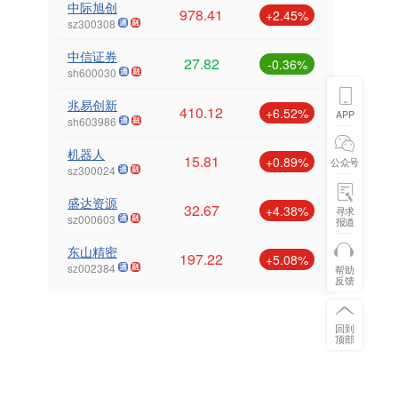
中际旭创
978.41
+2.45%
sz300308
中信证券
27.82
-0.36%
sh600030
兆易创新
410.12
+6.52%
APP
sh603986
机器人
15.81
+0.89%
公众号
sz300024
盛达资源
32.67
+4.38%
寻求
sz000603
报道
东山精密
197.22
+5.08%
sz002384
帮助
反馈
回到
顶部