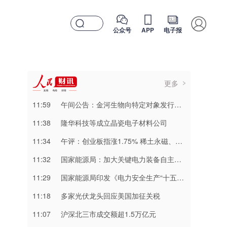
公众号
APP
电子报
更多
11:59
午间公告：金河生物向特定对象发行股票申请获证监会同意注册批复
11:38
隆华科技等成立晶瓷电子材料公司
11:34
午评：创业板指涨1.75% 稀土永磁、PCB等概念板块走强
11:32
国家能源局：加大关键电力装备自主研发 推动电力芯片、特高压组部件等关键技术突破
11:29
国家能源局印发《电力安全生产“十五五”行动计划》
11:18
多家光伏龙头回应美国加征关税
11:07
​沪深北三市成交额超1.5万亿元