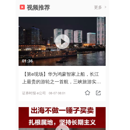
视频推荐
更多
01:36
【第e现场】华为鸿蒙智家上船，长江
上最贵的游轮之一首航，三峡旅游实
现“双旗舰并进”
证券时报·e公司
08-07 08:01