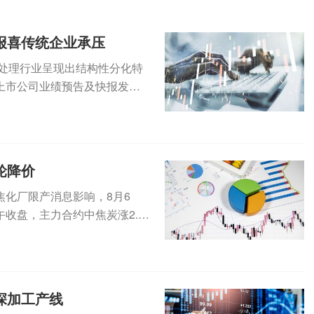
报喜传统企业承压
废处理行业呈现出结构性分化特
上市公司业绩预告及快报发
遍实...
轮降价
化厂限产消息影响，8月6
收盘，主力合约中焦炭涨2.6
.
深加工产线