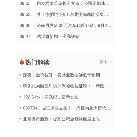
09:55
用友网络董事长王文京：公司正加速转型 企业AI业务占比快速提升
09:53
禁止“抱团”抬价！东北明确新能源集中报价仅限同省同集团
09:30
济南再发5000万汽车购新补贴，8月20日起申报
09:27
武汉将新增一座高铁站
热门解读
更多
深夜，金价拉升！美就业数据远低于预期，加息或生变
税务总局回应对境外保险收益征税：非新政策，无需过度解读
122.61%！寒武纪，最新发布
600734，被证监会立案！一周机构龙虎榜抢筹名单出炉
北京楼市新政：提高公积金贷款额度上限