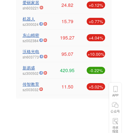
爱丽家居
24.82
+0.12%
sh603221
机器人
15.79
+0.77%
sz300024
东山精密
195.27
+4.04%
sz002384
沃格光电
95.07
+10.00%
sh603773
新易盛
420.95
-0.22%
sz300502
传智教育
11.50
+5.02%
sz003032
APP
公众号
寻求
报道