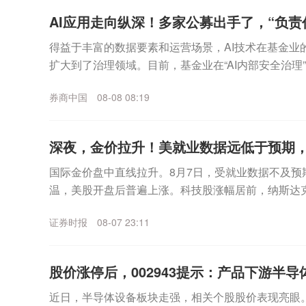
AI应用走向纵深！多家公募出手了，“负责任
得益于丰富的数据要素和运营场景，AI技术在基金业
扩大到了治理领域。目前，基金业在“AI内部安全治理
银华等代表性公募，还通过治理实践为行业输出了代..
券商中国
08-08 08:19
深夜，金价拉升！美就业数据远低于预期
国际金价盘中直线拉升。8月7日，受就业数据不及预
温，美股开盘后普遍上涨。科技股涨幅居前，纳斯达
数走高。个股方面，SpaceX无惧首个解禁期到来，股价
证券时报
08-07 23:11
股价涨停后，002943提示：产品下游半导体
近日，半导体设备板块走强，相关个股股价表现亮眼。其中