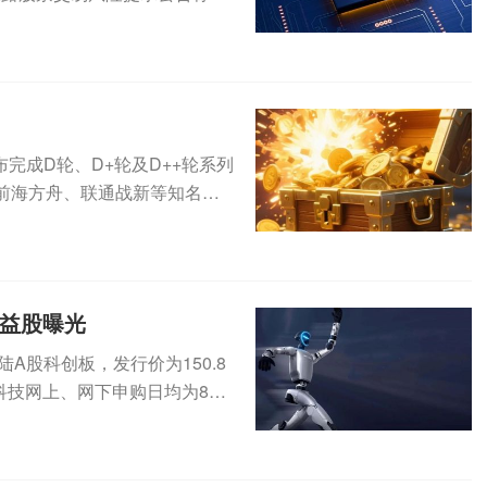
完成D轮、D+轮及D++轮系列
前海方舟、联通战新等知名产
..
受益股曝光
登陆A股科创板，发行价为150.8
科技网上、网下申购日均为8月