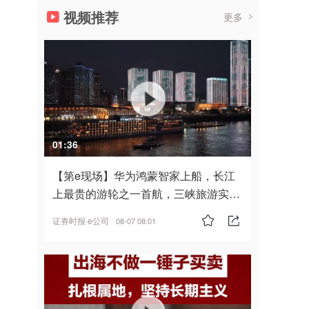
视频推荐
更多
01:36
【第e现场】华为鸿蒙智家上船，长江
上最贵的游轮之一首航，三峡旅游实
现“双旗舰并进”
证券时报·e公司
08-07 08:01