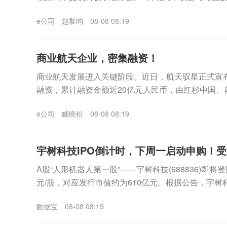
公司股票价格于2026年8月4日至2...
e公司
赵黎昀
08-08 08:19
商业航天企业，密集融资！
商业航天发展进入关键阶段。近日，航天驭星正式宣布
融资，累计融资金额近20亿元人民币，由红杉中国、
业资本与头部机构参与。证券时报记者注意到，在商业.
e公司
臧晓松
08-08 08:19
宇树科技IPO倒计时，下周一启动申购！
A股“人形机器人第一股”——宇树科技(688836)即将
元/股，对应发行市值约为610亿元。根据公告，宇树
10日，缴款截止日均为8月12日...
数据宝
08-08 08:19