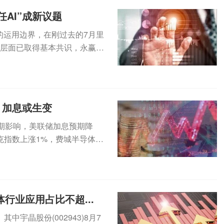
AI”成新议题
的运用边界，在刚过去的7月里
”层面已取得基本共识，永赢、
.
，加息或生变
期影响，美联储加息预期降
克指数上涨1%，费城半导体指
...
行业应用占比不超...
宇晶股份(002943)8月7