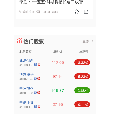
李胜：“十五五”时期将是长途干线智能
驾驶的发展风口
证券时报·e公司
08-03 23:38
热门股票
更多
股票名称
最新价
涨跌幅
兆易创新
417.05
+8.32%
sh603986
博杰股份
97.94
+5.23%
sz002975
中际旭创
919.87
-3.68%
sz300308
中信证券
27.95
+0.11%
sh600030