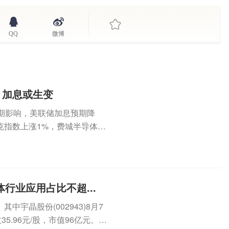
QQ
微博
，加息或生变
期影响，美联储加息预期降
克指数上涨1%，费城半导体指
...
行业应用占比不超...
宇晶股份(002943)8月7
5.96元/股，市值96亿元。8