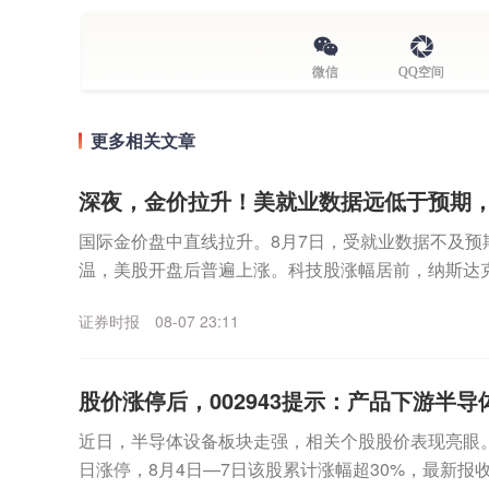
微信
QQ空间
更多相关文章
深夜，金价拉升！美就业数据远低于预期
国际金价盘中直线拉升。8月7日，受就业数据不及预
温，美股开盘后普遍上涨。科技股涨幅居前，纳斯达
数走高。个股方面，SpaceX无惧首个解禁期到来，股价
证券时报
08-07 23:11
股价涨停后，002943提示：产品下游半导体
近日，半导体设备板块走强，相关个股股价表现亮眼。其中
日涨停，8月4日—7日该股累计涨幅超30%，最新报收3