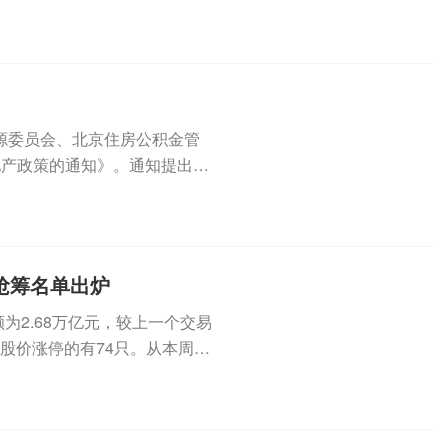
源委员会、北京住房公积金管
地产政策的通知》。通知提出，
积金...
榜抢筹名单出炉
为2.68万亿元，较上一个交易
盘股价涨停的有74只。从本周的