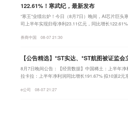
122.61%！寒武纪，最新发布
“寒王”业绩出炉！今日（8月7日）晚间，AI芯片巨头寒武
司上半年实现归母净利23.11亿元，同比增长122.6
12.98亿元，环比一季度增...
券商中国
08-07 21:30
【公告精选】*ST实达、*ST航图被证监会
8月7日晚间公告：【经营数据】中国稀土：上半年净利润2
拉卡拉：上半年净利润同比增长191.67% 拟10派
长133.21% 拟10派1....
e公司
08-07 21:27