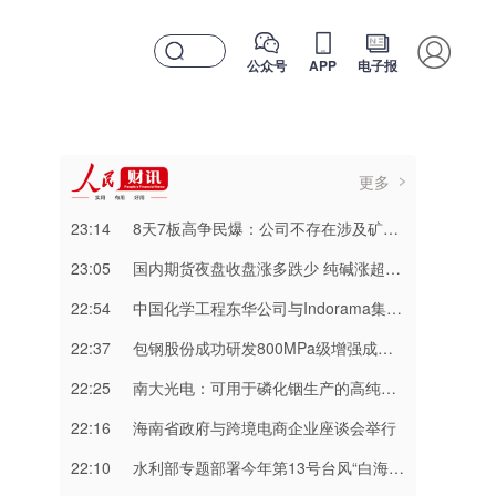
公众号
APP
电子报
更多
23:14
8天7板高争民爆：公司不存在涉及矿山资产注入和重大资产重组的具体计划
23:05
国内期货夜盘收盘涨多跌少 纯碱涨超3%
22:54
中国化学工程东华公司与Indorama集团正式签署安阳清洁制气示范项目EPC合同
22:37
包钢股份成功研发800MPa级增强成形性稀土热轧汽车钢
22:25
南大光电：可用于磷化铟生产的高纯三甲基铟产能目前约为2吨/年
22:16
海南省政府与跨境电商企业座谈会举行
22:10
水利部专题部署今年第13号台风“白海豚” 暴雨洪水防御工作