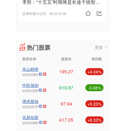
李胜：“十五五”时期将是长途干线智能
驾驶的发展风口
证券时报·e公司
08-03 23:38
热门股票
更多
股票名称
最新价
涨跌幅
东山精密
195.27
+4.04%
sz002384
中际旭创
919.87
-3.68%
sz300308
博杰股份
97.94
+5.23%
sz002975
兆易创新
417.05
+8.32%
sh603986