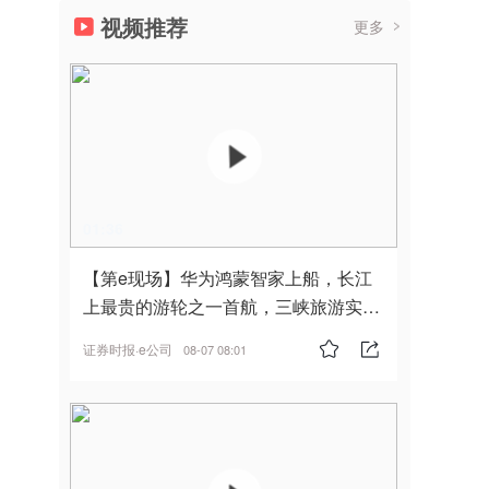
视频推荐
更多
01:36
【第e现场】华为鸿蒙智家上船，长江
上最贵的游轮之一首航，三峡旅游实
现“双旗舰并进”
证券时报·e公司
08-07 08:01