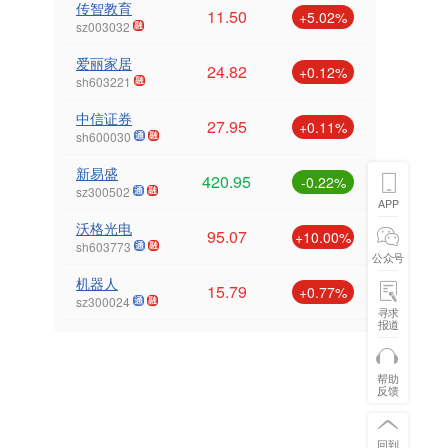
传智教育
11.50
+5.02%
sz003032
爱丽家居
24.82
+0.12%
sh603221
中信证券
27.95
+0.11%
sh600030
新易盛
420.95
-0.22%
sz300502
APP
沃格光电
95.07
+10.00%
sh603773
公众号
机器人
15.79
+0.77%
sz300024
寻求
报道
帮助
反馈
回到