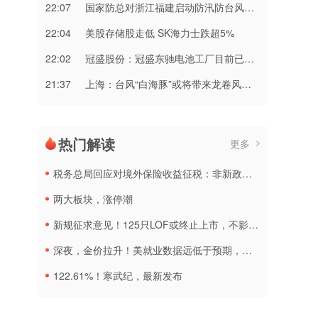
22:07
国家防总对浙江福建启动防汛防台风三级应急响应
22:04
美股存储股走低 SK海力士跌超5%
22:02
冠盛股份：冠盛东驰电池工厂目前已进入全面联机调试工作
21:37
上海：台风“白海豚”或将带来龙卷风等极端影响
热门解读
更多
税务总局回应对境外保险收益征税：非新政策，无需过度解读
两大板块，涨停潮
新规征求意见！125只LOF或终止上市，不影响基金正常投资运作
深夜，金价拉升！美就业数据远低于预期，加息或生变
122.61%！寒武纪，最新发布