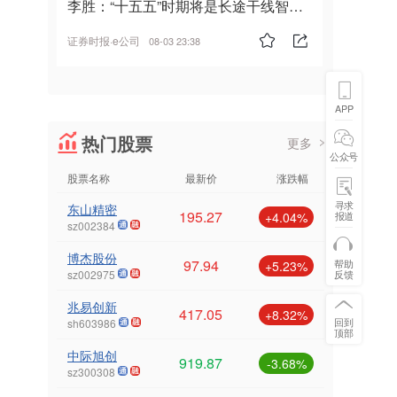
李胜：“十五五”时期将是长途干线智能
驾驶的发展风口
证券时报·e公司
08-03 23:38
APP
热门股票
更多
公众号
股票名称
最新价
涨跌幅
寻求
东山精密
195.27
报道
+4.04%
sz002384
博杰股份
97.94
帮助
+5.23%
反馈
sz002975
兆易创新
417.05
+8.32%
回到
sh603986
顶部
中际旭创
919.87
-3.68%
sz300308