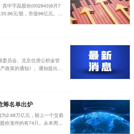
宇晶股份(002943)8月7
5.96元/股，市值96亿元。8
源委员会、北京住房公积金管
地产政策的通知》。通知提出，
积金...
榜抢筹名单出炉
为2.68万亿元，较上一个交易
盘股价涨停的有74只。从本周的