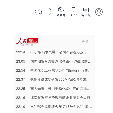
公众号
APP
电子报
更多
23:14
8天7板高争民爆：公司不存在涉及矿山资产注入和重大资产重组的具体计划
23:05
国内期货夜盘收盘涨多跌少 纯碱涨超3%
22:54
中国化学工程东华公司与Indorama集团正式签署安阳清洁制气示范项目EPC合同
22:37
包钢股份成功研发800MPa级增强成形性稀土热轧汽车钢
22:25
南大光电：可用于磷化铟生产的高纯三甲基铟产能目前约为2吨/年
22:16
海南省政府与跨境电商企业座谈会举行
22:10
水利部专题部署今年第13号台风“白海豚” 暴雨洪水防御工作