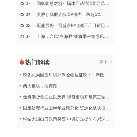
22:07
国家防总对浙江福建启动防汛防台风三级应急响应
22:04
美股存储股走低 SK海力士跌超5%
22:02
冠盛股份：冠盛东驰电池工厂目前已进入全面联机调试工作
21:37
上海：台风“白海豚”或将带来龙卷风等极端影响
热门解读
更多
税务总局回应对境外保险收益征税：非新政策，无需过度解读
两大板块，涨停潮
焦炭期货盘面止跌反弹 现货市场开启第三轮降价
固废处理行业上半年业绩分化 资源化板块报喜传统企业承压
铜钴大国出口政策突变 中资矿企提前布局深加工产线