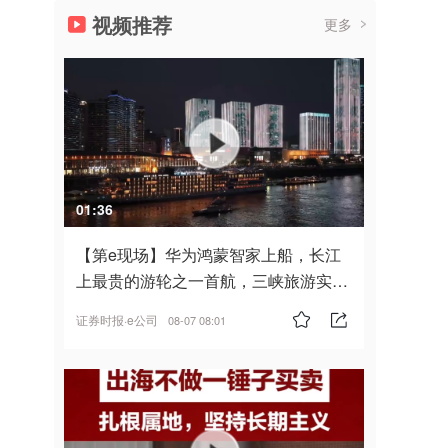
视频推荐
更多
01:36
【第e现场】华为鸿蒙智家上船，长江
上最贵的游轮之一首航，三峡旅游实
现“双旗舰并进”
证券时报·e公司
08-07 08:01