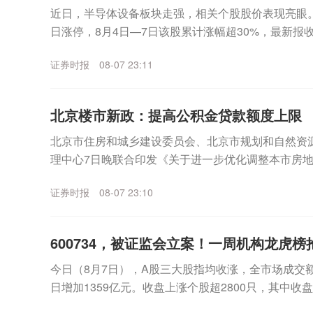
近日，半导体设备板块走强，相关个股股价表现亮眼。其中
日涨停，8月4日—7日该股累计涨幅超30%，最新报收3
月7日晚间，宇晶股份发布股价异动...
证券时报
08-07 23:11
北京楼市新政：提高公积金贷款额度上限
北京市住房和城乡建设委员会、北京市规划和自然资
理中心7日晚联合印发《关于进一步优化调整本市房
适度提高住房公积金最高贷款额度。购房家庭中1人为公
证券时报
08-07 23:10
600734，被证监会立案！一周机构龙虎
今日（8月7日），A股三大股指均收涨，全市场成交额
日增加1359亿元。收盘上涨个股超2800只，其中收
表现来看，沪指一周累计上涨2.81%，...