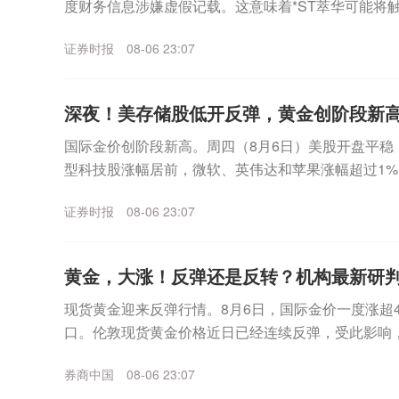
度财务信息涉嫌虚假记载。这意味着*ST萃华可能将
外，公司市值也已跌破5亿元上市门槛，市...
证券时报
08-06 23:07
深夜！美存储股低开反弹，黄金创阶段新
国际金价创阶段新高。周四（8月6日）美股开盘平稳
型科技股涨幅居前，微软、英伟达和苹果涨幅超过1%
海力士跌幅一度超过6%，不过盘中该板块企稳拉升，美.
证券时报
08-06 23:07
黄金，大涨！反弹还是反转？机构最新研
现货黄金迎来反弹行情。8月6日，国际金价一度涨超4%
口。伦敦现货黄金价格近日已经连续反弹，受此影响，
日盘中继续冲高，已经逼近930元/克。更早之...
券商中国
08-06 23:07