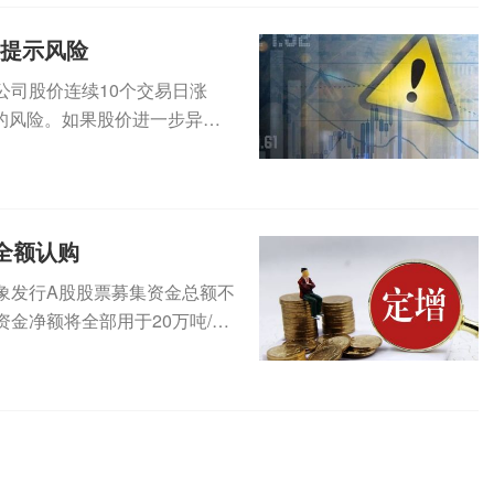
集提示风险
公司股价连续10个交易日涨
的风险。如果股价进一步异常
（3...
全额认购
定对象发行A股股票募集资金总额不
金净额将全部用于20万吨/年