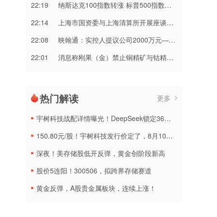
22:19
纳斯达克100指数转涨 标普500指数涨0.2%
22:14
上海市国资委与上海清算所开展座谈交流
22:08
映翰通：实控人提议公司2000万元—3000万元回购股份
22:01
消息称刚果（金）禁止铜精矿与钴精矿出口 上市公司回应
热门解读
更多
宇树科技战配详情曝光！DeepSeek锁定36个月，社保基金多个组合参与
150.80元/股！宇树科技发行价定了，8月10日申购
深夜！美存储股低开反弹，黄金创阶段新高
股价5连阳！300506，拟跨界存储赛道
黄金反弹，A股贵金属板块，连续上涨！