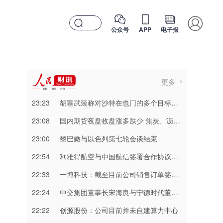
公众号
APP
电子报
更多
23:23
胡塞武装称对沙特在也门的多个目标实施打击
23:08
国内期货夜盘收盘涨多跌少 焦炭、沥青涨超2%
23:00
黎巴嫩与以色列第七轮会谈结束
22:54
利雅得航空与中国航信签署合作协议加强互联互通
22:33
一博科技：截至目前公司销售订单签单金额同比增长超过70%
22:24
中交集团董事长宋海良与宁德时代董事长曾毓群举行会谈
22:22
创源股份：公司目前并未自建算力中心