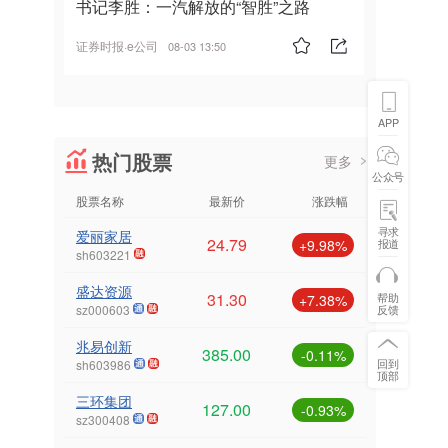
书记李胜：一汽解放的“智胜”之路
证券时报·e公司
08-03 13:50
APP
热门股票
更多
公众号
股票名称
最新价
涨跌幅
寻求
爱丽家居
24.79
报道
+9.98%
sh603221
盛达资源
31.30
帮助
+7.38%
反馈
sz000603
兆易创新
385.00
-0.11%
回到
sh603986
顶部
三环集团
127.00
-0.93%
sz300408