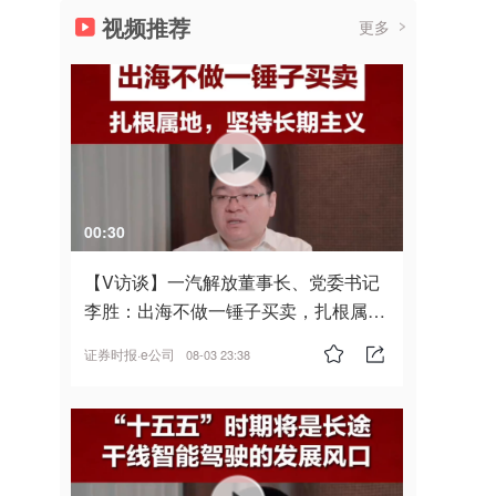
视频推荐
更多
00:30
【V访谈】一汽解放董事长、党委书记
李胜：出海不做一锤子买卖，扎根属
地，坚持长期主义
证券时报·e公司
08-03 23:38