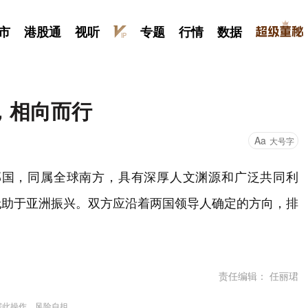
市
港股通
视听
专题
行情
数据
，相向而行
Aa
大号字
邻国，同属全球南方，具有深厚人文渊源和广泛共同利
无助于亚洲振兴。双方应沿着两国领导人确定的方向，排
责任编辑： 任丽珺
据此操作，风险自担。