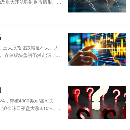
触及重大违法强制退市情形。此
高
，三大股指涨跌幅度不大。大
。存储板块盘初仍然走弱，SK
..
判
，突破4300美元/盎司关
沪金昨日夜盘大涨3.10%，今