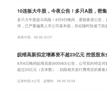
10连板大牛股，今夜公告！多只A股，密
多只大牛股提示风险！8月6日晚间，爱丽家居公告，
停，已严重偏离上市公司基本面，存在随时快速下跌
上涨，公司可能再次申请停牌核查。同日晚间，博杰股份
券商中国
08-06 23:07
皖维高新拟定增募资不超23亿元 控股股东
8月6日晚间皖维高新(600063)公告，公司拟向特
超过23亿元（含本数），扣除相关发行费用后的募集资
乙烯法功能性聚乙烯醇树脂项目、年产30...
证券时报·e公司
赵黎昀
08-06 23:04