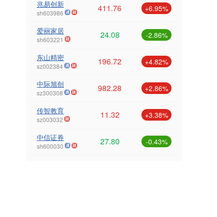
兆易创新
411.76
+6.95%
sh603986
爱丽家居
24.08
-2.86%
sh603221
东山精密
196.72
+4.82%
sz002384
中际旭创
982.28
+2.86%
sz300308
传智教育
11.32
+3.38%
sz003032
中信证券
27.80
-0.43%
sh600030