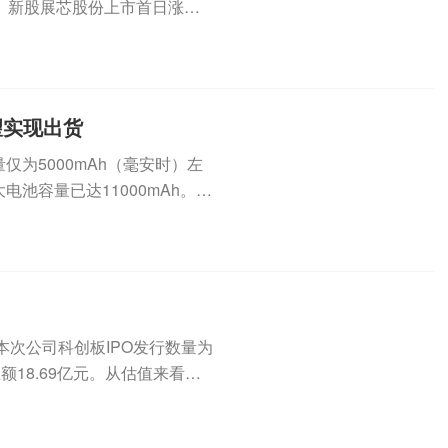
。新股展芯股份上市首日涨逾3
望实现出货
仅为5000mAh（毫安时）左
电池容量已达11000mAh。手
，本次公司科创板IPO发行数量为
总额18.69亿元。从估值来看，