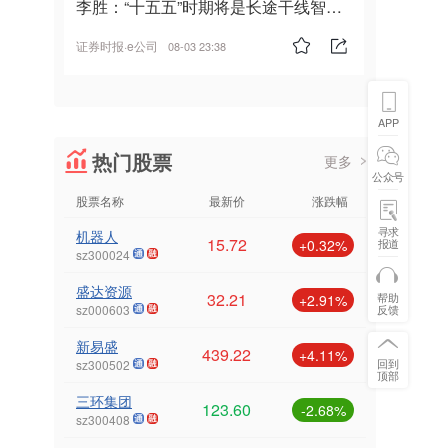
李胜：“十五五”时期将是长途干线智能
驾驶的发展风口
证券时报·e公司
08-03 23:38
APP
热门股票
更多
公众号
股票名称
最新价
涨跌幅
寻求
机器人
15.72
报道
+0.32%
sz300024
盛达资源
32.21
帮助
+2.91%
反馈
sz000603
新易盛
439.22
+4.11%
回到
sz300502
顶部
三环集团
123.60
-2.68%
sz300408