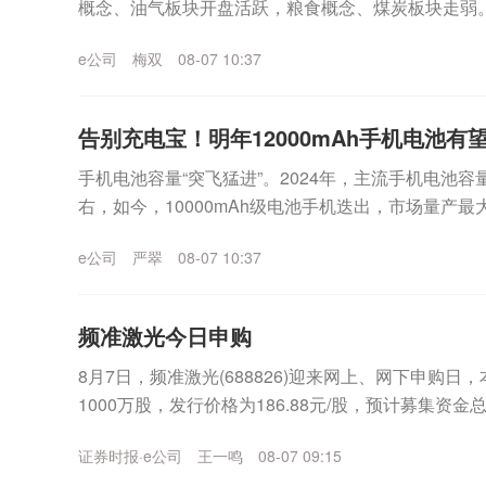
概念、油气板块开盘活跃，粮食概念、煤炭板块走弱
60%。PCB概念持续活跃盘初，PCB概念持续活跃...
e公司
梅双
08-07 10:37
告别充电宝！明年12000mAh手机电池有
手机电池容量“突飞猛进”。2024年，主流手机电池容量
右，如今，10000mAh级电池手机迭出，市场量产最大
机电池容量快速攀升背后，跨越了...
e公司
严翠
08-07 10:37
频准激光今日申购
8月7日，频准激光(688826)迎来网上、网下申购日
1000万股，发行价格为186.88元/股，预计募集资金
上述发行价格对应发行市盈率...
证券时报·e公司
王一鸣
08-07 09:15