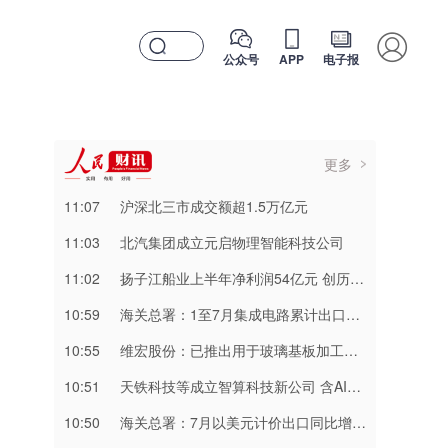
公众号
APP
电子报
更多
11:07
​沪深北三市成交额超1.5万亿元
11:03
北汽集团成立元启物理智能科技公司
11:02
扬子江船业上半年净利润54亿元 创历史新高
10:59
海关总署：1至7月集成电路累计出口金额达2160.2亿美元 同比增长99.5%
10:55
维宏股份：已推出用于玻璃基板加工的切裂一体化产品
10:51
天铁科技等成立智算科技新公司 含AI相关业务
10:50
海关总署：7月以美元计价出口同比增23.9%