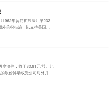
税
962年贸易扩展法》第232
额外关税措施，以支持美国国
..
再度涨停，收于33.81元/股。此
讯的股价异动或受公司对外并购