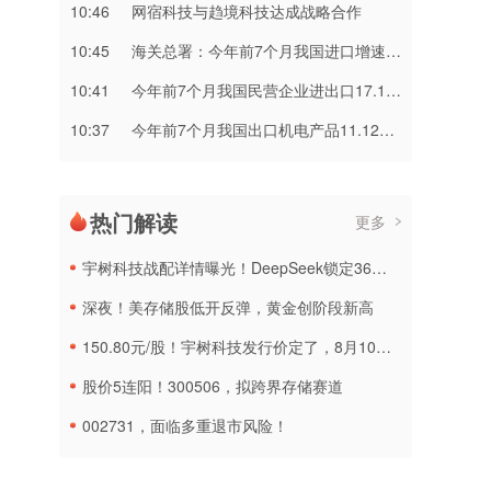
10:46
网宿科技与趋境科技达成战略合作
10:45
海关总署：今年前7个月我国进口增速快于出口8个百分点
10:41
今年前7个月我国民营企业进出口17.16万亿元 同比增长17.2%
10:37
今年前7个月我国出口机电产品11.12万亿元 增长21.2%
热门解读
更多
宇树科技战配详情曝光！DeepSeek锁定36个月，社保基金多个组合参与
深夜！美存储股低开反弹，黄金创阶段新高
150.80元/股！宇树科技发行价定了，8月10日申购
股价5连阳！300506，拟跨界存储赛道
002731，面临多重退市风险！