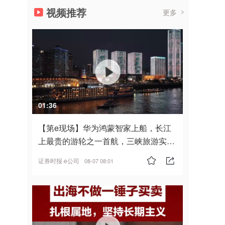
视频推荐
更多
01:36
【第e现场】华为鸿蒙智家上船，长江
上最贵的游轮之一首航，三峡旅游实
现“双旗舰并进”
证券时报·e公司
08-07 08:01