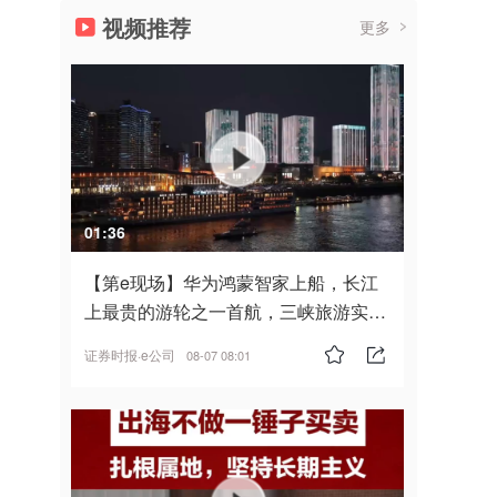
视频推荐
更多
01:36
【第e现场】华为鸿蒙智家上船，长江
上最贵的游轮之一首航，三峡旅游实
现“双旗舰并进”
证券时报·e公司
08-07 08:01