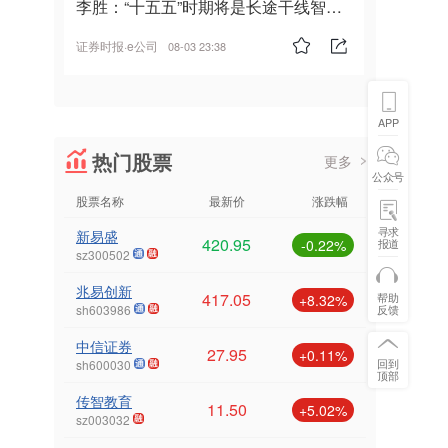
李胜：“十五五”时期将是长途干线智能
驾驶的发展风口
证券时报·e公司
08-03 23:38
APP
热门股票
更多
公众号
股票名称
最新价
涨跌幅
寻求
新易盛
420.95
报道
-0.22%
sz300502
兆易创新
417.05
帮助
+8.32%
反馈
sh603986
中信证券
27.95
+0.11%
回到
sh600030
顶部
传智教育
11.50
+5.02%
sz003032