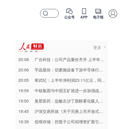
公众号
APP
电子报
更多
20:08
广合科技：公司产品量价齐升 上半年净利润同比增长94.39%
20:06
宇晶股份：切磨抛设备下游半导体行业应用占比不超过5%
20:05
寒武纪：上半年净利润23.11亿元，同比增122.61%
19:59
中核集团与中国五矿就进一步加强战略合作进行交流
19:50
复星医药：盐酸左沙丁胺醇雾化吸入溶液获注册批准
19:45
沪深交易所就《关于完善上市开放式基金相关安排的通知（征求意见稿）》公开征求意见
19:39
佰维存储：控股子公司拟增资扩股引入投资者