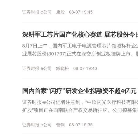
况。其中，深城交(301091)凭借“AI+交通”战略...
证券时报·e公司
康殷
08-07 19:45
深耕军工芯片国产化核心赛道 展芯股份今
8月7日上午，国内军工电子电源管理芯片领域标杆企
业展芯股份(301707)正式在深交所创业板挂牌上市
模拟芯片及微模块产品研发设计、测试及销售的...
证券时报·e公司
臧晓松
08-07 19:40
国内首家“闪疗”研发企业拟融资不超4亿元
证券时报·e公司记者注意到，“中玖闪光医疗科技有
扩股”项目正在西南联合产权交易所挂牌。公司拟募集
核心业务发展。一位了解中玖闪光的人士对记者表示，.
证券时报·e公司
曾剑
08-07 19:35