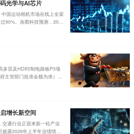
码光学与AI芯片
年，中国运动相机市场在线上全渠
过90%。洛图科技预测，2026
设高多层及HDI印制电路板P3项
政府主管部门批准金额为准），
开启增长新空间
，交通行业正迎来新一轮产业
披露2026年上半年业绩情