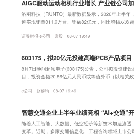
AIGC驱动运动相机行业增长 产业链公司加
洛图科技（RUNTO）最新数据显示，2026年上半
道实现销量311.9万台、销额82亿元，同比增幅双双超
年全年国内运动相机线上市场销售额有...
证券时报·e公司
康殷
08-07 19:49
603175，拟20亿元投建高端PCB产品项目
8月7日晚间超颖电子(603175)公告，公司拟投资建
目，投资金额20.86亿元人民币或等值外币（以相关
资金来源于公司的自有资金或自筹资金。...
e公司
赵黎昀
08-07 19:49
智慧交通企业上半年业绩亮相 “AI+交通”
随着人工智能、大数据、低空经济等新技术加速渗透
变革。近期，多家交通信息化、工程咨询领域上市公司