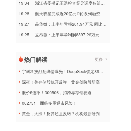
19:34
浙江省委书记王浩检查督导调度各部门各系统防汛防台工作
19:28
航天驭星完成近20亿元D轮系列融资
19:27
晶华微：上半年亏损201.94万元 同比亏损收窄
19:25
立昂微：上半年净利润8397.26万元 同比扭亏为盈
热门解读
更多
宇树科技战配详情曝光！DeepSeek锁定36个月，社保基金多个组合参与
深夜！美存储股低开反弹，黄金创阶段新高
股价5连阳！300506，拟跨界存储赛道
002731，面临多重退市风险！
黄金，大涨！反弹还是反转？机构最新研判