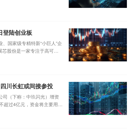
日登陆创业板
业、国家级专精特新“小巨人”企
。展芯股份是一家专注于高可靠
 四川长虹或间接参投
限公司（下称：中玖闪光）增资
不超过4亿元，资金将主要用于
..