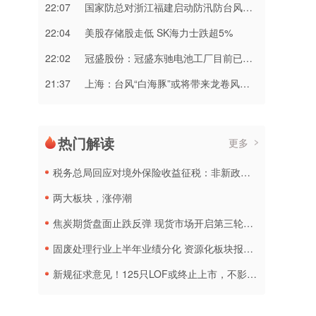
22:07
国家防总对浙江福建启动防汛防台风三级应急响应
22:04
美股存储股走低 SK海力士跌超5%
22:02
冠盛股份：冠盛东驰电池工厂目前已进入全面联机调试工作
21:37
上海：台风“白海豚”或将带来龙卷风等极端影响
热门解读
更多
税务总局回应对境外保险收益征税：非新政策，无需过度解读
两大板块，涨停潮
焦炭期货盘面止跌反弹 现货市场开启第三轮降价
固废处理行业上半年业绩分化 资源化板块报喜传统企业承压
新规征求意见！125只LOF或终止上市，不影响基金正常投资运作