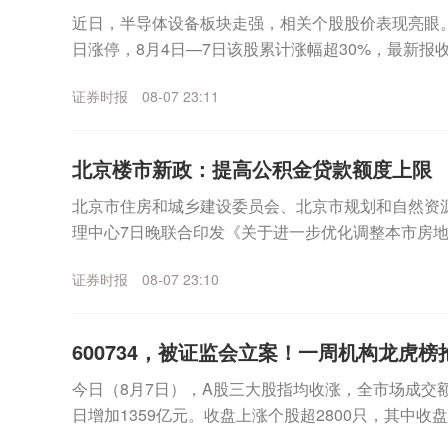
近日，半导体设备板块走强，相关个股股价表现亮眼。其中
日涨停，8月4日—7日该股累计涨幅超30%，最新报收3
月7日晚间，宇晶股份发布股价异动...
证券时报
08-07 23:11
北京楼市新政：提高公积金贷款额度上限
北京市住房和城乡建设委员会、北京市规划和自然资
理中心7日晚联合印发《关于进一步优化调整本市房
适度提高住房公积金最高贷款额度。购房家庭中1人为公
证券时报
08-07 23:10
600734，被证监会立案！一周机构龙虎
今日（8月7日），A股三大股指均收涨，全市场成交额
日增加1359亿元。收盘上涨个股超2800只，其中收
表现来看，沪指一周累计上涨2.81%，...