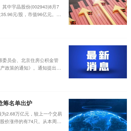
宇晶股份(002943)8月7
5.96元/股，市值96亿元。8
源委员会、北京住房公积金管
地产政策的通知》。通知提出，
积金...
榜抢筹名单出炉
为2.68万亿元，较上一个交易
盘股价涨停的有74只。从本周的