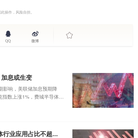
据此操作，风险自担。
QQ
微博
，加息或生变
期影响，美联储加息预期降
克指数上涨1%，费城半导体指
...
行业应用占比不超...