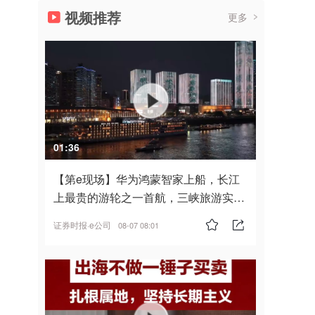
视频推荐
更多
01:36
【第e现场】华为鸿蒙智家上船，长江
上最贵的游轮之一首航，三峡旅游实
现“双旗舰并进”
证券时报·e公司
08-07 08:01