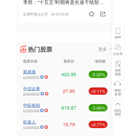
李胜：“十五五”时期将是长途干线智能
驾驶的发展风口
证券时报·e公司
08-03 23:38
APP
热门股票
更多
公众号
股票名称
最新价
涨跌幅
寻求
新易盛
420.95
报道
-0.22%
sz300502
中信证券
27.95
帮助
+0.11%
反馈
sh600030
中际旭创
919.87
-3.68%
回到
sz300308
顶部
机器人
15.79
+0.77%
sz300024