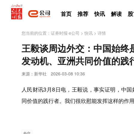
首页
推荐
快讯
解读
股
您当前的位置：
证券时报·e公司
>
快讯
>
详情
王毅谈周边外交：中国始终
发动机、亚洲共同价值的践
来源：新华社
2026-03-08 10:36
人民财讯3月8日电，王毅说，事实证明，中
同价值的践行者。我们很欣慰能发挥这样的作
外交