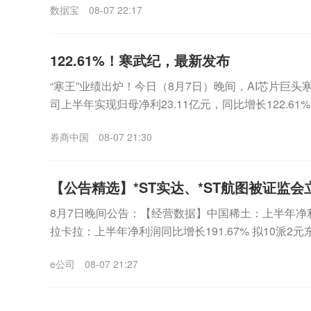
数据宝
08-07 22:17
122.61%！寒武纪，最新发布
“寒王”业绩出炉！今日（8月7日）晚间，AI芯片巨头寒武
司上半年实现归母净利23.11亿元，同比增长122.6
12.98亿元，环比一季度增...
券商中国
08-07 21:30
【公告精选】*ST实达、*ST航图被证监会
8月7日晚间公告：【经营数据】中国稀土：上半年净利润2
拉卡拉：上半年净利润同比增长191.67% 拟10派
长133.21% 拟10派1....
e公司
08-07 21:27