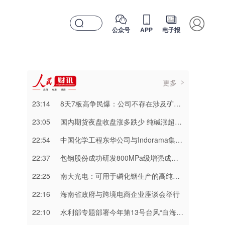
公众号
APP
电子报
更多
23:14
8天7板高争民爆：公司不存在涉及矿山资产注入和重大资产重组的具体计划
23:05
国内期货夜盘收盘涨多跌少 纯碱涨超3%
22:54
中国化学工程东华公司与Indorama集团正式签署安阳清洁制气示范项目EPC合同
22:37
包钢股份成功研发800MPa级增强成形性稀土热轧汽车钢
22:25
南大光电：可用于磷化铟生产的高纯三甲基铟产能目前约为2吨/年
22:16
海南省政府与跨境电商企业座谈会举行
22:10
水利部专题部署今年第13号台风“白海豚” 暴雨洪水防御工作