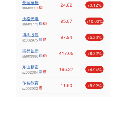
爱丽家居
24.82
+0.12%
sh603221
沃格光电
95.07
+10.00%
sh603773
博杰股份
97.94
+5.23%
sz002975
兆易创新
417.05
+8.32%
sh603986
东山精密
195.27
+4.04%
sz002384
传智教育
11.50
+5.02%
sz003032