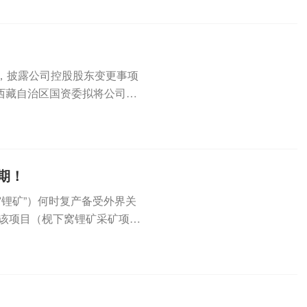
，披露公司控股股东变更事项
西藏自治区国资委拟将公司控
..
期！
窝锂矿”）何时复产备受外界关
，该项目（枧下窝锂矿采矿项
...