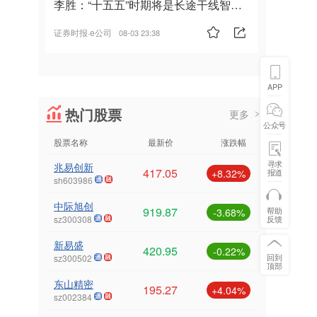
李胜：“十五五”时期将是长途干线智能
驾驶的发展风口
证券时报·e公司
08-03 23:38
APP
热门股票
更多
公众号
股票名称
最新价
涨跌幅
寻求
兆易创新
417.05
报道
+8.32%
sh603986
中际旭创
919.87
帮助
-3.68%
反馈
sz300308
新易盛
420.95
-0.22%
回到
sz300502
顶部
东山精密
195.27
+4.04%
sz002384