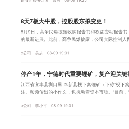
证券时报·e公司
曹晨
08-09 19:25
8天7板大牛股，控股股东拟变更！
8月9日，高争民爆披露收购报告书和权益变动报告书
的最新进展。此前，高争民爆披露，公司实际控制人
股股东西藏建工建材集团有限公司(以下简称“藏建集团”).
e公司
吴志
08-09 19:01
停产1年，宁德时代重要锂矿，复产迎关键
江西省宜丰县圳口里-奉新县枧下窝锂矿（下称“枧下
注。频频传出的小作文，也扰动着资本市场。“目前
目）环评报告和公众参与说明的公示环节，已于8月7日完
e公司
李小平
08-09 19:01