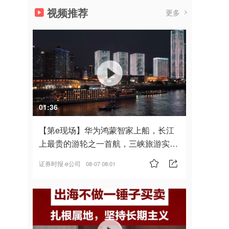
视频推荐
更多
01:36
【第e现场】华为鸿蒙智家上船，长江
上最贵的游轮之一首航，三峡旅游实
现“双旗舰并进”
证券时报·e公司
08-07 08:01