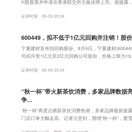
H股股票并申请在香港联交所主板挂牌上市。据披露，20
88795)实现营收17.36亿元，...
证券时报
08-09 20:04
600449，拟不低于1亿元回购并注销！股
宁夏建材宣布拟回购股份。8月9日，宁夏建材(6004
司拟斥资1亿元至2亿元回购公司股份，价格上限为19.
以注销。7月22日以来，宁夏建材股价...
证券时报
08-09 20:04
“秋一杯”带火新茶饮消费，多家品牌数据
争...
“秋一杯”再度点燃新茶饮消费热潮，多家品牌最新披
门店订单大幅走高。记者注意到，围绕“秋一杯”，蜜
雪的茶等一众上市品牌纷纷提前布局，借助限定新品、.