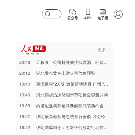
公众号
APP
电子报
更多
20:48
五粮液：公司持续关注低度酒、轻饮酒类的市场消费趋势
20:12
湖北发布黄色山洪灾害气象预警
19:40
离境退税“2.0版”政策落地满月 广州入境消费持续升温
19:40
河北燕赵沽源储能示范项目全容量并网
19:39
内塔尼亚胡称哈马斯解除武装前不会从加沙撤军
19:07
伊朗最高领袖与总统举行会谈 讨论经济和军事等问题
18:52
伊朗陆军司令：将对任何敌对行动作出坚决回应