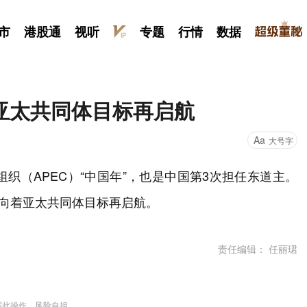
市
港股通
视听
专题
行情
数据
亚太共同体目标再启航
Aa
大号字
织（APEC）“中国年”，也是中国第3次担任东道主。
，向着亚太共同体目标再启航。
责任编辑： 任丽珺
据此操作，风险自担。