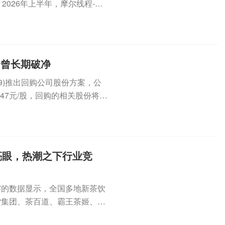
26年上半年，摩尔线程-U(6
价曾长期破净
49)推出回购公司股份方案，公
47元/股，回购的相关股份将予
亮眼，热潮之下行业竞
露的数据显示，全国多地新茶饮
雪集团、茶百道、霸王茶姬、奈
..